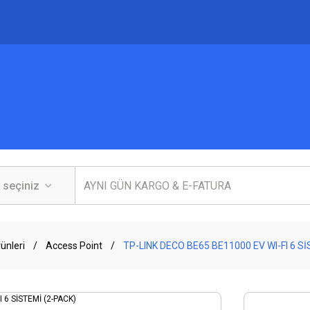
ünleri
Access Point
TP-LINK DECO BE65 BE11000 EV WI-FI 6 S