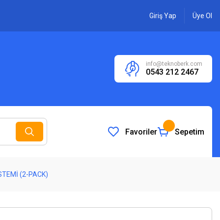
Giriş Yap
Üye Ol
info@teknoberk.com
0543 212 2467
Favoriler
Sepetim
İSTEMİ (2-PACK)