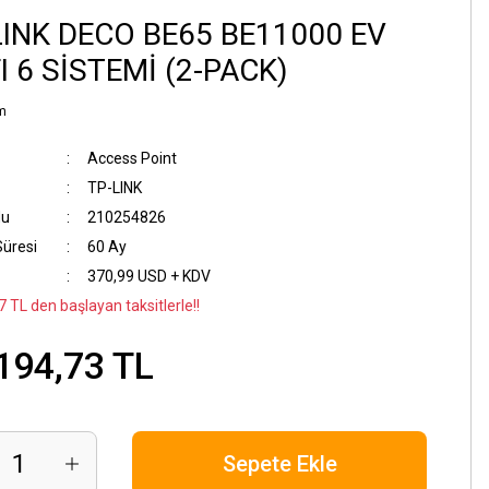
LINK DECO BE65 BE11000 EV
I 6 SİSTEMİ (2-PACK)
m
Access Point
TP-LINK
du
210254826
Süresi
60 Ay
370,99 USD + KDV
 TL den başlayan taksitlerle!!
194,73 TL
Sepete Ekle