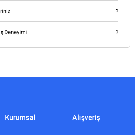
riniz
riş Deneyimi
Kurumsal
Alışveriş