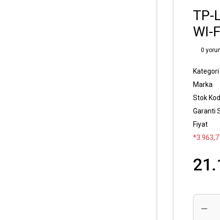
TP-
WI-F
0 yoru
Kategori
Marka
Stok Ko
Garanti 
Fiyat
*3.963,77
21.