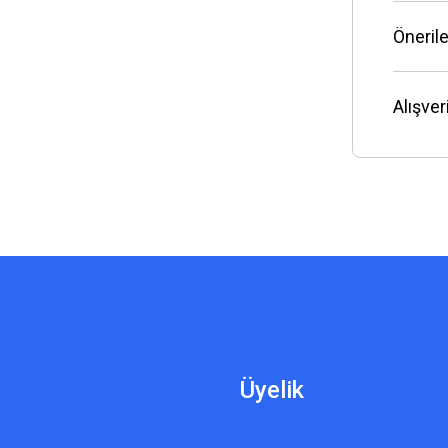
Önerile
Alışve
Üyelik