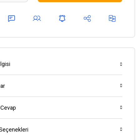
lgisi
ar
 Cevap
 Seçenekleri