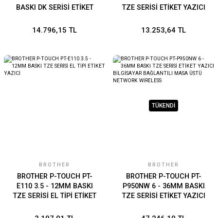
BASKI DK SERİSİ ETİKET
TZE SERİSİ ETİKET YAZICI
BİLGİSAYAR BAĞLANTILI
BİLGİSAYAR BAĞLANTILI
Wireless
MASA ÜSTÜ WİRELESS
14.796,15 TL
13.253,64 TL
NFC
TÜKENDİ
BROTHER
BROTHER
BROTHER P-TOUCH PT-
BROTHER P-TOUCH PT-
E110 3.5 - 12MM BASKI
P950NW 6 - 36MM BASKI
TZE SERİSİ EL TİPİ ETİKET
TZE SERİSİ ETİKET YAZICI
YAZICI
BİLGİSAYAR BAĞLANTILI
MASA ÜSTÜ NETWORK