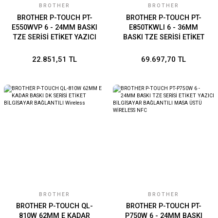
BROTHER
BROTHER
BROTHER P-TOUCH PT-
BROTHER P-TOUCH PT-
E550WVP 6 - 24MM BASKI
E850TKWLI 6 - 36MM
TZE SERİSİ ETİKET YAZICI
BASKI TZE SERİSİ ETİKET
BİLGİSAYAR BAĞLANTILI EL
YAZICI BİLGİSAYAR
TİPİ WİRELESS Lİ-İON PİL
BAĞLANTILI MASA ÜSTÜ
22.851,51 TL
69.697,70 TL
WİRELESS Lİ-İON PİL
BROTHER
BROTHER
BROTHER P-TOUCH QL-
BROTHER P-TOUCH PT-
810W 62MM E KADAR
P750W 6 - 24MM BASKI