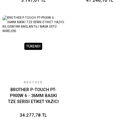
3.197,01 TL
47.246,10 TL
WİRELESS
TÜKENDİ
BROTHER
BROTHER P-TOUCH PT-
P900W 6 - 36MM BASKI
TZE SERİSİ ETİKET YAZICI
BİLGİSAYAR BAĞLANTILI
MASA ÜSTÜ WİRELESS
34.277,78 TL