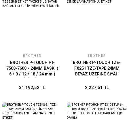
BROTHER
BROTHER
BROTHER P-TOUCH PT-
BROTHER P-TOUCH TZE-
7500-7600 - 24MM BASKI (
FX251 TZE-TAPE 24MM
6 / 9 / 12 / 18 / 24 mm )
BEYAZ ÜZERİNE SİYAH
TZE SERİSİ ETİKET YAZICI
ESNEK LAMİNASYONLU
BİLGİSAYAR BAĞLANTILI EL
ETİKET
31.192,52 TL
2.227,51 TL
TİPİ WİRELESS Lİ-İON PİL