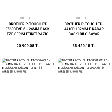
BROTHER
BROTHER
BROTHER P-TOUCH PT-
BROTHER P-TOUCH TD-
E560BTVP 6 - 24MM BASKI
4410D 102MM E KADAR
TZE SERİSİ ETİKET YAZICI
BASKI BİLGİSAYAR
EL TİPİ BLUETOOTH USB
BAĞLANTILI DOĞRUDAN
BAĞLANTI (PİL DAHİL)
TERMAL BASKI
20.909,08 TL
35.420,15 TL