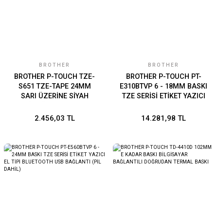
BROTHER
BROTHER
BROTHER P-TOUCH TZE-
BROTHER P-TOUCH PT-
S651 TZE-TAPE 24MM
E310BTVP 6 - 18MM BASKI
SARI ÜZERİNE SİYAH
TZE SERİSİ ETİKET YAZICI
GÜÇLÜ YAPIŞKANLI
EL TİPİ BLUETOOTH USB
LAMİNASYONLU ETİKET
BAĞLANTI (PİL DAHİL)
2.456,03 TL
14.281,98 TL