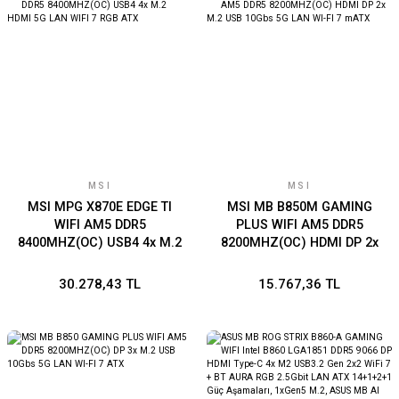
Konumlandırılan Kablo
Lisansı!
Bağlantıları
MSI
MSI
MSI MPG X870E EDGE TI
MSI MB B850M GAMING
WIFI AM5 DDR5
PLUS WIFI AM5 DDR5
8400MHZ(OC) USB4 4x M.2
8200MHZ(OC) HDMI DP 2x
HDMI 5G LAN WIFI 7 RGB
M.2 USB 10Gbs 5G LAN WI-
ATX
FI 7 mATX
30.278,43 TL
15.767,36 TL