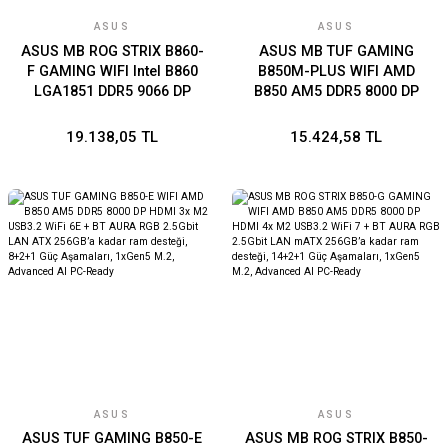
ASUS
ASUS
ASUS MB ROG STRIX B860-
ASUS MB TUF GAMING
F GAMING WIFI Intel B860
B850M-PLUS WIFI AMD
LGA1851 DDR5 9066 DP
B850 AM5 DDR5 8000 DP
HDMI 4x M2 USB3.2 Gen
HDMI 3x M2 USB3.2 Gen
2x2 WiFi 7 + BT AURA RGB
2x2 WiFi 6E + BT AURA RGB
19.138,05 TL
15.424,58 TL
2.5Gbit LAN ATX 16+1+2+1
2.5Gbit LAN mATX 14+2+1
Güç Aşamaları, 1xGen5
Güç Aşamaları, 1xGen5
M.2, ASUS MB AI Advisor,
M.2, Ready for Advanced
Thunderbolt 4
AI PC
ASUS
ASUS
ASUS TUF GAMING B850-E
ASUS MB ROG STRIX B850-