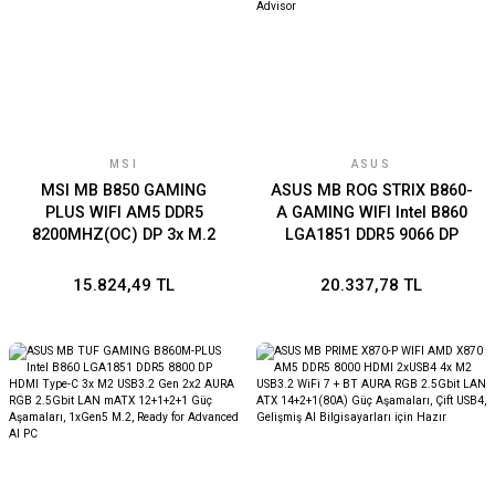
MSI
ASUS
MSI MB B850 GAMING
ASUS MB ROG STRIX B860-
PLUS WIFI AM5 DDR5
A GAMING WIFI Intel B860
8200MHZ(OC) DP 3x M.2
LGA1851 DDR5 9066 DP
USB 10Gbs 5G LAN WI-FI 7
HDMI Type-C 4x M2 USB3.2
ATX
Gen 2x2 WiFi 7 + BT AURA
15.824,49 TL
20.337,78 TL
RGB 2.5Gbit LAN ATX
14+1+2+1 Güç Aşamaları,
1xGen5 M.2, ASUS MB AI
Advisor