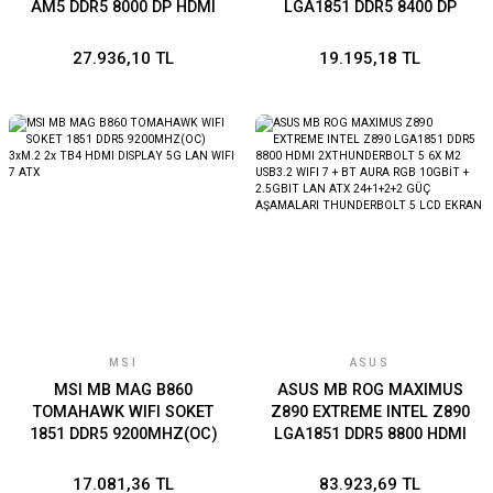
AM5 DDR5 8000 DP HDMI
LGA1851 DDR5 8400 DP
Type-C 5x M2 USB3.2 Gen
HDMI Type-C 3x M2 USB3.2
2x2 WiFi 7 + BT AURA RGB
WiFi 7 + BT AURA RGB
27.936,10 TL
19.195,18 TL
5Gbit LAN ATX 16+2+2 Güç
2.5Gbit LAN mATX
Aşamaları, 3xGen5 M.2,
10+1+2+1 Güç Aşamaları,
ASUS MB Q-Design, Ready
ASUS MB AI Teknolojieri,
for Advanced AI PC
ASUS MB GlideX
MSI
ASUS
MSI MB MAG B860
ASUS MB ROG MAXIMUS
TOMAHAWK WIFI SOKET
Z890 EXTREME INTEL Z890
1851 DDR5 9200MHZ(OC)
LGA1851 DDR5 8800 HDMI
3xM.2 2x TB4 HDMI
2XTHUNDERBOLT 5 6X M2
DISPLAY 5G LAN WIFI 7
USB3.2 WIFI 7 + BT AURA
17.081,36 TL
83.923,69 TL