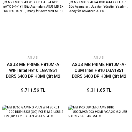
ASUS
ASUS
ASUS MB PRIME H810M-A
ASUS MB PRIME H810M-A-
WIFI Intel H810 LGA1851
CSM Intel H810 LGA1851
DDR5 6400 DP HDMI Çift M2
DDR5 6400 DP HDMI Çift M2
USB3.2 AX WiFi + BT AURA
USB3.2 AURA RGB mATX
RGB mATX 6+1+1+1 Güç
6+1+1+1 Güç Aşamaları,
9.711,56 TL
9.311,65 TL
Aşamaları, ASUS MB 5X
Uzaktan Yönetim Yazılımı,
PROTECTION III, Ready for
Ready for Advanced AI PC
Advanced AI PC