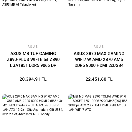
ASUS
ASUS
ASUS MB TUF GAMING
ASUS X870 MAX GAMING
Z890-PLUS WIFI Intel Z890
WIFI7 W AMD X870 AM5
LGA1851 DDR5 9066 DP
DDR5 8000 HDMI 2xUSB4
HDMI USB4 4x M2 USB3.2
3x M2 USB3.2 WiFi 7 + BT
WiFi 7 + BT AURA RGB
AURA RGB 5Gbit LAN ATX
20.394,91 TL
22.451,60 TL
2.5Gbit LAN ATX 16+1+2+1
12+2+1 Güç Aşamaları, Çift
Güç Aşamaları,
USB4, 3xM.2 slot,
Thunderbolt 4, Easy PC DIY,
Advanced AI PC-Ready,
ASUS MB AI Teknolojieri
Beyaz Tasarım