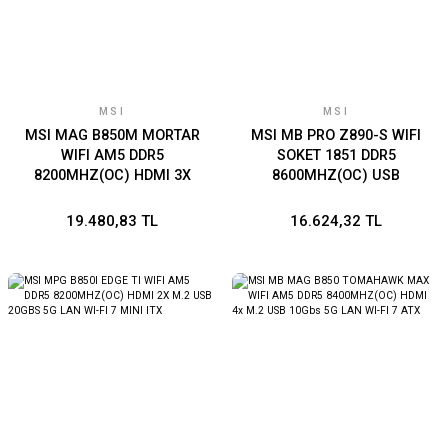
MSI
MSI
MSI MAG B850M MORTAR
MSI MB PRO Z890-S WIFI
WIFI AM5 DDR5
SOKET 1851 DDR5
8200MHZ(OC) HDMI 3X
8600MHZ(OC) USB
M.2 USB 20GBS 5G LAN
20Gbps3xM.2 2xTB4 HDMI
WI-FI 7 MATX
DISPLAY 2.5G LAN WIFI7
19.480,83 TL
16.624,32 TL
ATX