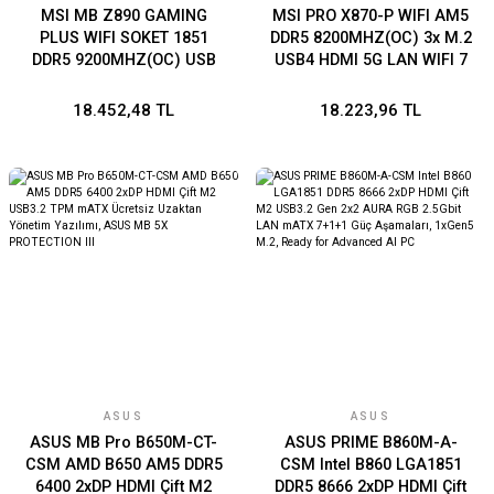
MSI MB Z890 GAMING
MSI PRO X870-P WIFI AM5
PLUS WIFI SOKET 1851
DDR5 8200MHZ(OC) 3x M.2
DDR5 9200MHZ(OC) USB
USB4 HDMI 5G LAN WIFI 7
20Gbps 4xM.2 1xTB4 HDMI
RGB ATX
DISPLAY 5G LAN WIFI 7
18.452,48 TL
18.223,96 TL
ATX
ASUS
ASUS
ASUS MB Pro B650M-CT-
ASUS PRIME B860M-A-
CSM AMD B650 AM5 DDR5
CSM Intel B860 LGA1851
6400 2xDP HDMI Çift M2
DDR5 8666 2xDP HDMI Çift