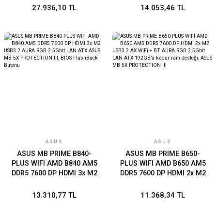
7 + BT AURA RGB 2.5Gbit
Vpro desteği. ASUS MB
27.936,10 TL
14.053,46 TL
LAN ATX 16+2+1+1 Güç
Control Center Express
Aşamaları, Çift USB4,
Hediyeli
Gelişmiş AI Bilgisayarları
için Hazır
ASUS
ASUS
ASUS MB PRIME B840-
ASUS MB PRIME B650-
PLUS WIFI AMD B840 AM5
PLUS WIFI AMD B650 AM5
DDR5 7600 DP HDMI 3x M2
DDR5 7600 DP HDMI 2x M2
USB3.2 AURA RGB 2.5Gbit
USB3.2 AX WiFi + BT AURA
LAN ATX ASUS MB 5X
RGB 2.5Gbit LAN ATX
13.310,77 TL
11.368,34 TL
PROTECTION III, BIOS
192GB’a kadar ram desteği,
FlashBack Butonu
ASUS MB 5X PROTECTION