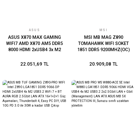
ASUS
MSI
ASUS X870 MAX GAMING
MSI MB MAG Z890
WIFI7 AMD X870 AM5 DDR5
TOMAHAWK WIFI SOKET
8000 HDMI 2xUSB4 3x M2
1851 DDR5 9200MHZ(OC)
USB3.2 WiFi 7 + BT AURA
USB 20Gbps 4xM.2 2xTB4
RGB 5Gbit LAN ATX 12+2+1
HDMI DISPLAY 5G LAN WIFI
22.051,69 TL
20.909,08 TL
Güç Aşamaları, Çift USB4,
7 ATX
3xM.2 slot, Advanced AI
PC-Ready