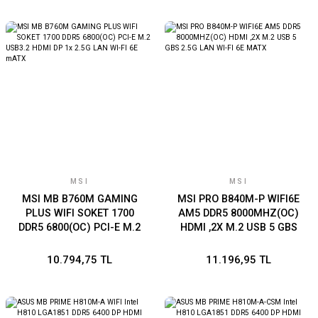
Advanced AI PC-Ready
Ready for Advanced AI PC
MSI
MSI
MSI MB B760M GAMING
MSI PRO B840M-P WIFI6E
PLUS WIFI SOKET 1700
AM5 DDR5 8000MHZ(OC)
DDR5 6800(OC) PCI-E M.2
HDMI ,2X M.2 USB 5 GBS
USB3.2 HDMI DP 1x 2.5G
2.5G LAN WI-FI 6E MATX
LAN WI-FI 6E mATX
10.794,75 TL
11.196,95 TL