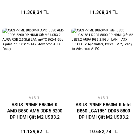
USB3.2 TPM mATX
M2 USB3.2 Gen 2x2 AURA
Ücretsiz Uzaktan Yönetim
RGB 2.5Gbit LAN mATX
11.368,34 TL
11.368,34 TL
Yazılımı, ASUS MB 5X
7+1+1 Güç Aşamaları,
PROTECTION III
1xGen5 M.2, Ready for
Advanced AI PC
ASUS
ASUS
ASUS PRIME B850M-K
ASUS PRIME B860M-K Intel
AMD B850 AM5 DDR5 8200
B860 LGA1851 DDR5 8800
DP HDMI Çift M2 USB3.2
DP HDMI Çift M2 USB3.2
AURA RGB 2.5Gbit LAN
AURA RGB 2.5Gbit LAN
mATX 8+2+1 Güç
mATX 6+1+1 Güç
11.139,82 TL
10.682,78 TL
Aşamaları, 1xGen5 M.2,
Aşamaları, 1xGen5 M.2,