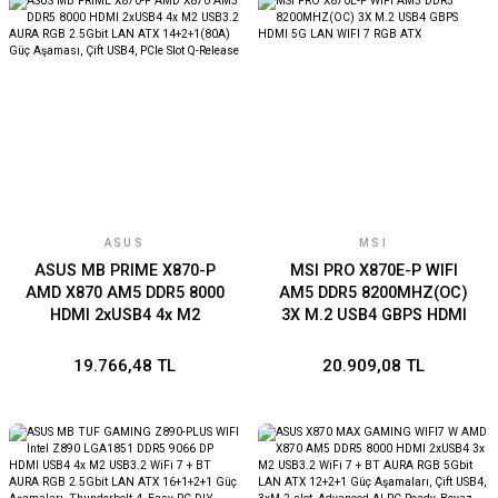
Kablo Bağlantıları
Advanced AI PC
ASUS
MSI
ASUS MB PRIME X870-P
MSI PRO X870E-P WIFI
AMD X870 AM5 DDR5 8000
AM5 DDR5 8200MHZ(OC)
HDMI 2xUSB4 4x M2
3X M.2 USB4 GBPS HDMI
USB3.2 AURA RGB 2.5Gbit
5G LAN WIFI 7 RGB ATX
LAN ATX 14+2+1(80A) Güç
19.766,48 TL
20.909,08 TL
Aşaması, Çift USB4, PCIe
Slot Q-Release