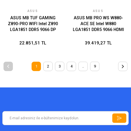
ASUS
ASUS
ASUS MB TUF GAMING
ASUS MB PRO WS W880-
Z890-PRO WIFI Intel Z890
ACE SE Intel W880
LGA1851 DDR5 9066 DP
LGA1851 DDR5 9066 HDMI
HDMI 2xUSB4 4x M2
VGA USB4 4x M2 USB3.2
USB3.2 WiFi 7 + BT AURA
2x2.5Gbit LAN + Gbit
22.851,51 TL
39.419,27 TL
RGB 2.5Gbit LAN ATX
(Management) LAN ATX
16+1+2+1 Güç Aşamaları,
ASUS MB 5X PROTECTION
Thunderbolt 4, Easy PC DIY,
III, Sunucu sınıfı uzaktan
USB 10G PD 3.0 ile 30W a
yönetim
1
2
3
4
..
9
kadar USB Çıkışı