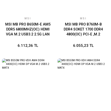
MSI
MSI
MSI MB PRO B650M-E AM5
MSI MB PRO B760M-B
DDR5 6800MHZ(OC) HDMI
DDR4 SOKET 1700 DDR4
VGA M.2 USB3.2 2.5G LAN
4800(OC) PCI-E ,M.2
mATX
USB3.2 HDMI, 1x 2,5G LAN
mATX
6.112,36 TL
6.055,23 TL