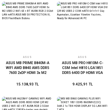
III
ASUS
ASUS
ASUS MB PRIME B840M-A
ASUS MB PRO H810M-C-
WIFI AMD B840 AM5 DDR5
CSM Intel H810 LGA1851
7600 2xDP HDMI 3x M2
DDR5 6400 DP HDMI VGA
USB3.2 WiFi 6E + BT AURA
DVI Çift M2 USB3.2 COM
RGB 2.5Gbit LAN mATX
mATX 6+1+1+1 Güç
15.138,93 TL
9.425,91 TL
ASUS MB 5X PROTECTION
Aşamaları, Uzaktan
III, BIOS FlashBack Butonu
Yönetim Yazılımı, Ready for
Advanced AI PC