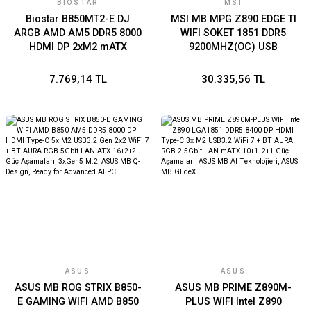
BIOSTAR
MSI
Biostar B850MT2-E DJ
MSI MB MPG Z890 EDGE TI
ARGB AMD AM5 DDR5 8000
WIFI SOKET 1851 DDR5
HDMI DP 2xM2 mATX
9200MHZ(OC) USB
2xDIMM,USB 3.2
20GBPS 5XM.2 2XTB4
HDMI DISPLAY 5G LAN WIFI
7.769,14 TL
30.335,56 TL
7 ATX
ASUS
ASUS
ASUS MB ROG STRIX B850-
ASUS MB PRIME Z890M-
E GAMING WIFI AMD B850
PLUS WIFI Intel Z890