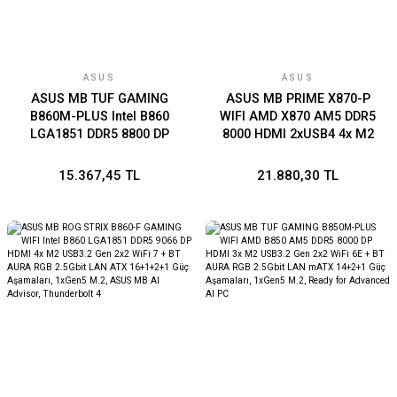
ASUS
ASUS
ASUS MB TUF GAMING
ASUS MB PRIME X870-P
B860M-PLUS Intel B860
WIFI AMD X870 AM5 DDR5
LGA1851 DDR5 8800 DP
8000 HDMI 2xUSB4 4x M2
HDMI Type-C 3x M2 USB3.2
USB3.2 WiFi 7 + BT AURA
Gen 2x2 AURA RGB 2.5Gbit
RGB 2.5Gbit LAN ATX
15.367,45 TL
21.880,30 TL
LAN mATX 12+1+2+1 Güç
14+2+1(80A) Güç
Aşamaları, 1xGen5 M.2,
Aşamaları, Çift USB4,
Ready for Advanced AI PC
Gelişmiş AI Bilgisayarları
için Hazır