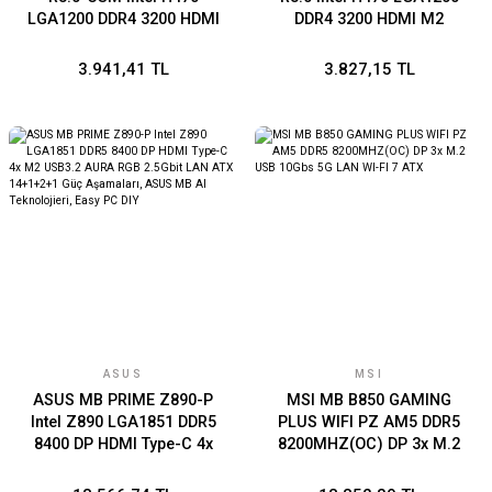
LGA1200 DDR4 3200 HDMI
DDR4 3200 HDMI M2
M2 USB3.2 mATX ASUS MB
USB3.2 mATX ASUS MB 5X
5X PROTECTION III, ASUS
PROTECTION III, ASUS MB
3.941,41 TL
3.827,15 TL
MB Q-Design, CrashFree
Q-Design, CrashFree BIOS
BIOS 3
3
ASUS
MSI
ASUS MB PRIME Z890-P
MSI MB B850 GAMING
Intel Z890 LGA1851 DDR5
PLUS WIFI PZ AM5 DDR5
8400 DP HDMI Type-C 4x
8200MHZ(OC) DP 3x M.2
M2 USB3.2 AURA RGB
USB 10Gbs 5G LAN WI-FI 7
2.5Gbit LAN ATX 14+1+2+1
ATX