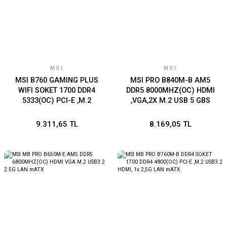
MSI
MSI
MSI B760 GAMING PLUS
MSI PRO B840M-B AM5
WIFI SOKET 1700 DDR4
DDR5 8000MHZ(OC) HDMI
5333(OC) PCI-E ,M.2
,VGA,2X M.2 USB 5 GBS
USB3.2 HDMI,DP 1X 2.5G
2.5G LAN MATX
LAN WI-FI 6E ATX
9.311,65 TL
8.169,05 TL