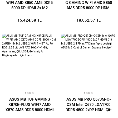
WIFI AMD B850 AM5 DDR5
G GAMING WIFI AMD B850
8000 DP HDMI 3x M2
AM5 DDR5 8000 DP HDMI
USB3.2 WiFi 6E + BT AURA
4x M2 USB3.2 WiFi 7 + BT
RGB 2.5Gbit LAN ATX
AURA RGB 2.5Gbit LAN
15.424,58 TL
18.052,57 TL
256GB’a kadar ram desteği,
mATX 256GB’a kadar ram
8+2+1 Güç Aşamaları,
desteği, 14+2+1 Güç
1xGen5 M.2, Advanced AI
Aşamaları, 1xGen5 M.2,
PC-Ready
Advanced AI PC-Ready
ASUS
ASUS
ASUS MB TUF GAMING
ASUS MB PRO Q670M-C-
X870E-PLUS WIFI7 AMD
CSM Intel Q670 LGA1700
X870 AM5 DDR5 8000 HDMI
DDR5 4800 2xDP HDMI Çift
2xUSB4 4x M2 USB3.2 WiFi
M2 USB3.2 TPM mATX Intel