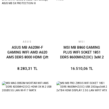
ASUS
MSI
ASUS MB A620M-F
MSI MB B860 GAMING
GAMING WIFI AMD A620
PLUS WIFI SOKET 1851
AM5 DDR5 8000 HDMI Çift
DDR5 8600MHZ(OC) 3xM.2
M2 USB3.2 WiFi 6E + BT
1x TB4 HDMI DISPLAY 5G
AURA RGB 2.5Gbit LAN
LAN WIFI 7 ATX
8.283,31 TL
16.510,06 TL
mATX 128GB’a kadar ram
desteği, ASUS MB 5X
PROTECTION III