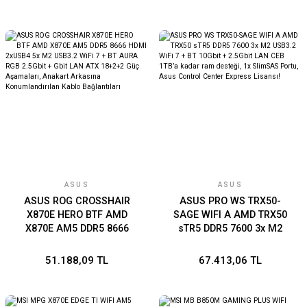
ATX
RGB 10GBİT + 2.5GBIT LAN
ATX 24+1+2+2 GÜÇ
AŞAMALARI THUNDERBOLT
5 LCD EKRAN
ASUS
ASUS
ASUS ROG CROSSHAIR
ASUS PRO WS TRX50-
X870E HERO BTF AMD
SAGE WIFI A AMD TRX50
X870E AM5 DDR5 8666
sTR5 DDR5 7600 3x M2
HDMI 2xUSB4 5x M2
USB3.2 WiFi 7 + BT 10Gbit +
USB3.2 WiFi 7 + BT AURA
2.5Gbit LAN CEB 1TB’a
51.188,09 TL
67.413,06 TL
RGB 2.5Gbit + Gbit LAN ATX
kadar ram desteği, 1x
18+2+2 Güç Aşamaları,
SlimSAS Portu, Asus
Anakart Arkasına
Control Center Express