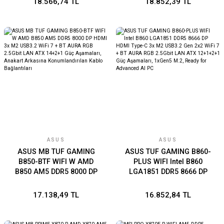
18.566,74 TL
18.852,39 TL
Güç Aşamaları, ASUS MB
AI Teknolojieri, Easy PC DIY
ASUS
ASUS
ASUS MB TUF GAMING
ASUS TUF GAMING B860-
B850-BTF WIFI W AMD
PLUS WIFI Intel B860
B850 AM5 DDR5 8000 DP
LGA1851 DDR5 8666 DP
HDMI 3x M2 USB3.2 WiFi 7
HDMI Type-C 3x M2 USB3.2
+ BT AURA RGB 2.5Gbit
Gen 2x2 WiFi 7 + BT AURA
17.138,49 TL
16.852,84 TL
LAN ATX 14+2+1 Güç
RGB 2.5Gbit LAN ATX
Aşamaları, Anakart
12+1+2+1 Güç Aşamaları,
Arkasına Konumlandırılan
1xGen5 M.2, Ready for