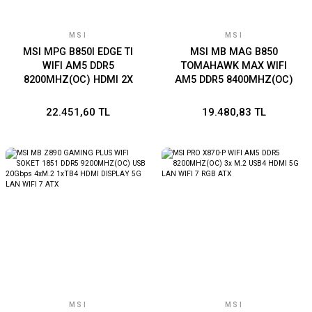
MSI
MSI
MSI MPG B850I EDGE TI
MSI MB MAG B850
WIFI AM5 DDR5
TOMAHAWK MAX WIFI
8200MHZ(OC) HDMI 2X
AM5 DDR5 8400MHZ(OC)
M.2 USB 20GBS 5G LAN
HDMI 4x M.2 USB 10Gbs 5G
WI-FI 7 MINI ITX
LAN WI-FI 7 ATX
22.451,60 TL
19.480,83 TL
MSI
MSI