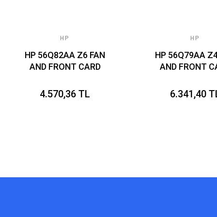
HP
HP
HP 56Q82AA Z6 FAN
HP 56Q79AA Z4
AND FRONT CARD
AND FRONT C
GUIDE KIT
GUIDE KIT
4.570,36 TL
6.341,40 T