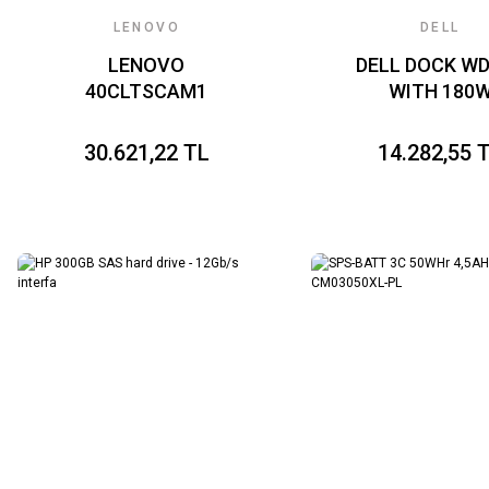
LENOVO
DELL
LENOVO
DELL DOCK W
40CLTSCAM1
WITH 180
THINKSMART CAM
ADAPTER 210-
30.621,22 TL
14.282,55 