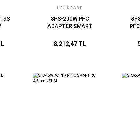
HPI SPARE
D19S
SPS-200W PFC
SP
W
ADAPTER SMART
PFC
AZBU
SLIM
TL
8.212,47 TL