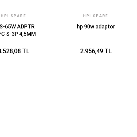
HPI SPARE
HPI SPARE
S-65W ADPTR
hp 90w adaptor
FC S-3P 4,5MM
3.528,08 TL
2.956,49 TL