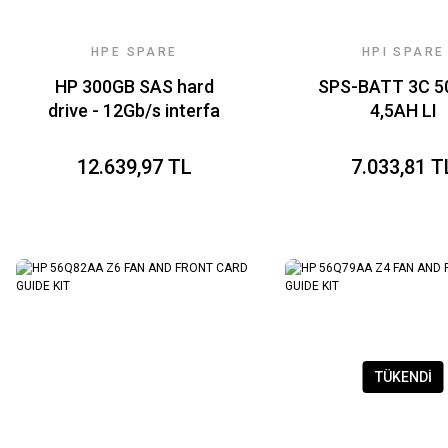
HPE SPARE
HPI SPARE
HP 300GB SAS hard
SPS-BATT 3C 
drive - 12Gb/s interfa
4,5AH LI
CM03050XL-
12.639,97 TL
7.033,81 T
TÜKENDİ