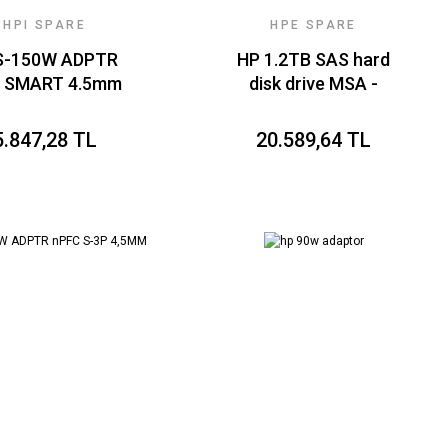
HPI SPARE
HPE SPARE
S-150W ADPTR
HP 1.2TB SAS hard
 SMART 4.5mm
disk drive MSA -
SLIM
12Gb/
5.847,28 TL
20.589,64 TL