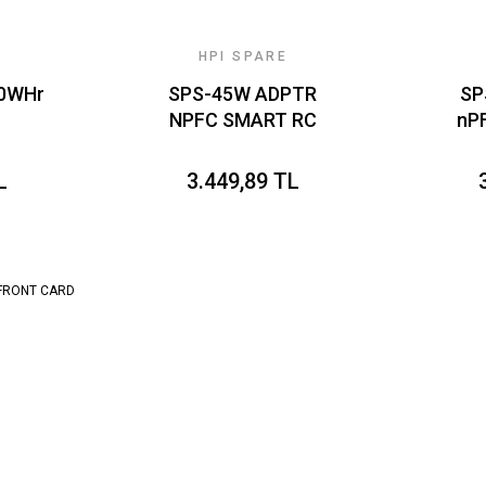
HPI SPARE
50WHr
SPS-45W ADPTR
SP
NPFC SMART RC
nP
PL
4,5mm NSLIM
L
3.449,89 TL