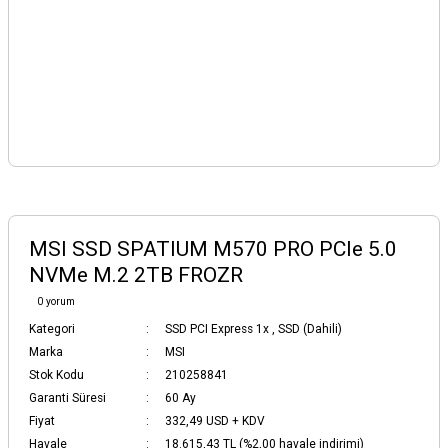
MSI SSD SPATIUM M570 PRO PCIe 5.0
NVMe M.2 2TB FROZR
0 yorum
Kategori
SSD PCI Express 1x
,
SSD (Dahili)
Marka
MSI
Stok Kodu
210258841
Garanti Süresi
60 Ay
Fiyat
332,49 USD + KDV
Havale
18.615,43 TL (%2,00 havale indirimi)