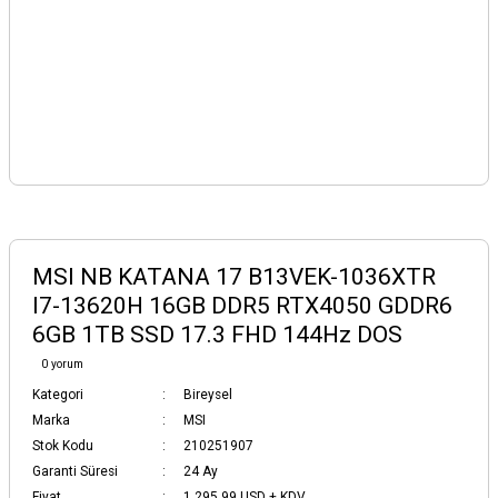
MSI NB KATANA 17 B13VEK-1036XTR
I7-13620H 16GB DDR5 RTX4050 GDDR6
6GB 1TB SSD 17.3 FHD 144Hz DOS
0 yorum
Kategori
Bireysel
Marka
MSI
Stok Kodu
210251907
Garanti Süresi
24 Ay
Fiyat
1.295,99 USD + KDV