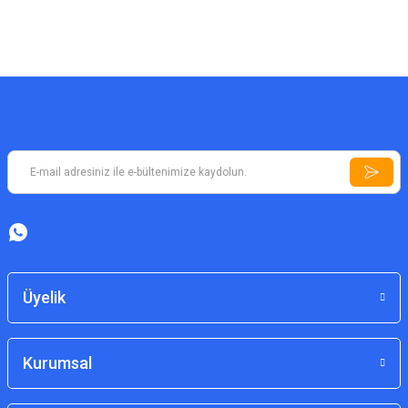
TITRESIM MOTORU
2M/30CM ANTROID KABLO
U
Üyelik
Kurumsal