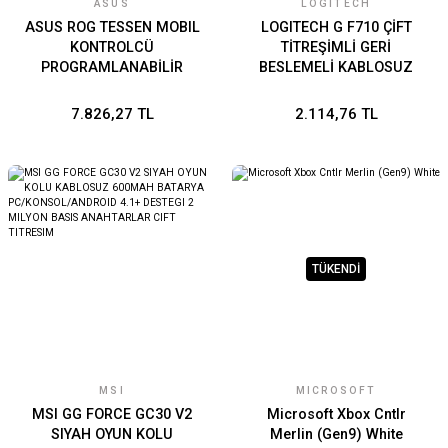
ASUS
LOGITECH
ASUS ROG TESSEN MOBIL
LOGITECH G F710 ÇİFT
KONTROLCÜ
TİTREŞİMLİ GERİ
PROGRAMLANABİLİR
BESLEMELİ KABLOSUZ
ALUMİNYUM ARKA
GAMEPAD -GRİ 940-000142
PEDALLAR ROG BUTONU
7.826,27 TL
2.114,76 TL
MEKANİK SWITCHLER
KONSOL SINIFI
JOYSTICKLER 18W ŞARJ
RGB MOBİL OYUN
KONTROLCÜSÜ
TÜKENDİ
MSI
MICROSOFT
MSI GG FORCE GC30 V2
Microsoft Xbox Cntlr
SIYAH OYUN KOLU
Merlin (Gen9) White