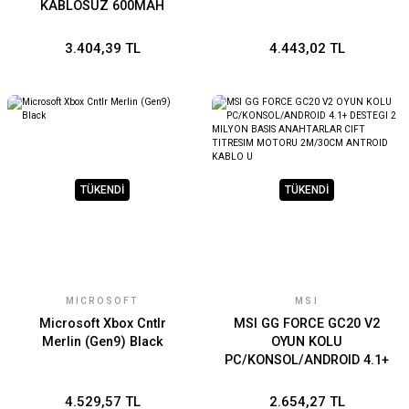
KABLOSUZ 600MAH
BATARYA
PC/KONSOL/ANDROID 4.1+
3.404,39 TL
4.443,02 TL
DESTEGI 2 MILYON BASIS
ANAHTARLAR CIFT
TITRESIM
TÜKENDİ
TÜKENDİ
MICROSOFT
MSI
Microsoft Xbox Cntlr
MSI GG FORCE GC20 V2
Merlin (Gen9) Black
OYUN KOLU
PC/KONSOL/ANDROID 4.1+
DESTEGI 2 MILYON BASIS
ANAHTARLAR CIFT
4.529,57 TL
2.654,27 TL