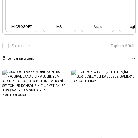
MICROSOFT
MSI
Asus
Logit
Stoktakiler
Toplam 6 ürün