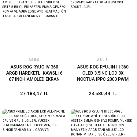
ASUS
ASUS
ASUS ROG RYUO IV 360
ASUS ROG RYUJIN III 360
ARGB HAREKETLİ KAVİSLİ 6
OLED 3.5INC LCD 3X
67 INCH AMOLED EKRAN
NOCTUA IPPC 2000 PWM
3D EFEKTLİ VİDEO VE
120MM*3 RADYATÖR FAN
SİSTEM BİLGİLERİ ASETEK
SIVI CPU SOĞUTUCUSU
27.183,47 TL
23.580,44 TL
EMMA GEN8 V2 POMPA VE
AURA EDGE AYDINLATMALI
ÖN TAKILI ARGB FANLAR 6
YIL GARANTİ