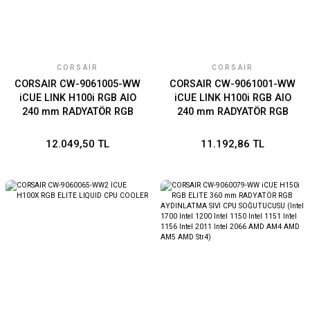
CORSAIR
CORSAIR
CORSAIR CW-9061005-WW
CORSAIR CW-9061001-WW
iCUE LINK H100i RGB AIO
iCUE LINK H100i RGB AIO
240 mm RADYATÖR RGB
240 mm RADYATÖR RGB
AYDINLATMA SIVI CPU
AYDINLATMA SIVI CPU
SOĞUTUCUSU (Intel 1700
SOĞUTUCUSU (Intel 1700
12.049,50 TL
11.192,86 TL
Intel 1200 Intel 1150 Intel
Intel 1200 Intel 1150 Intel
1151 Intel 1156 Intel 2011
1151 Intel 1156 Intel 2011
Intel 2066 AMD AM4 AMD
Intel 2066 AMD AM4 AMD
AM5 AMD Str4)
AM5 AMD Str4)