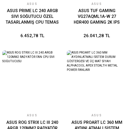
ASUS
ASUS
ASUS PRIME LC 240 ARGB
ASUS TUF GAMING
SIVI SOĞUTUCU ÖZEL
VG27AQML1A-W 27
TASARLANMIŞ CPU TEMAS
HDR400 GAMING 2K IPS
ALANI VE KANATÇIKLI
FREESYNC VE G-SYNC
KANALLARA SAHİP
UYUMLU 2560x1440 1MS
6.452,78 TL
26.041,28 TL
SONSUZ AYNA LENS
260HZ DP HDMI USB MM
SEÇENEKLERİ OLAN SU
VESA 3YIL ELMB SYNC
BLOĞU, ARGB FANLAR VE
PIVOT MONITOR
AURA AYDINLATMA 6 YIL
GARANTİ
ASUS
ASUS
ASUS ROG STRIX LC III 240
ASUS PROART LC 360 MM
ARGB 120MM2 RADYATÖR
AYDINLATMALI SİSTEM