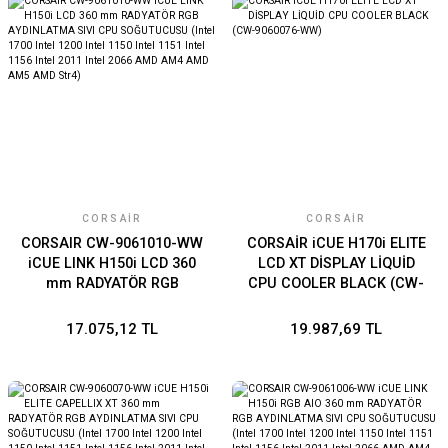
AM5 AMD Str4)
CORSAIR
CORSAIR
CORSAIR CW-9061010-WW
CORSAİR iCUE H170i ELITE
iCUE LINK H150i LCD 360
LCD XT DİSPLAY LİQUİD
mm RADYATÖR RGB
CPU COOLER BLACK (CW-
AYDINLATMA SIVI CPU
9060076-WW)
SOĞUTUCUSU (Intel 1700
17.075,12 TL
19.987,69 TL
Intel 1200 Intel 1150 Intel
1151 Intel 1156 Intel 2011
Intel 2066 AMD AM4 AMD
AM5 AMD Str4)