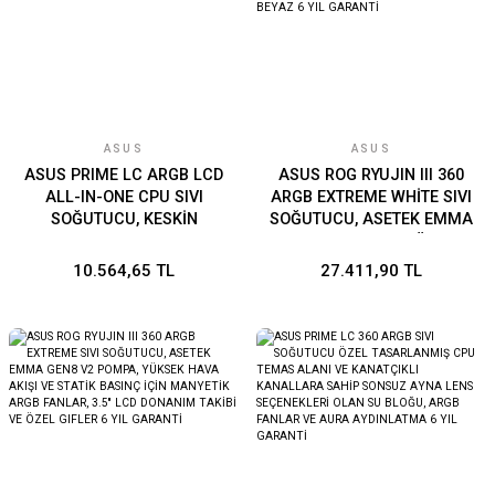
ASUS
ASUS
ASUS PRIME LC ARGB LCD
ASUS ROG RYUJIN III 360
ALL-IN-ONE CPU SIVI
ARGB EXTREME WHİTE SIVI
SOĞUTUCU, KESKİN
SOĞUTUCU, ASETEK EMMA
EKRANLA CPU VE GPU
GEN8 V2 POMPA, YÜKSEK
BİLGİLERİ, YÜKSEK
HAVA AKIŞI VE STATİK
10.564,65 TL
27.411,90 TL
PERFORMANSLI ASETEK
BASINÇ İÇİN MANYETİK
POMPA, DİZİ-ZİNCİR
ARGB FANLAR, 3.5'' LCD
FANLAR 6 YIL GARANTİ
DONANIM TAKİBİ VE ÖZEL
GIFLER - BEYAZ 6 YIL
GARANTİ