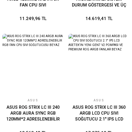
FAN CPU SIVI
DURUM GÖSTERGESİ VE ÜÇ
SOĞUTUCUSU
MAT SİYAH ALPHACOOL
APEX STEALTH METAL
11.249,96 TL
14.619,41 TL
POWER FANLARI
ASUS
ASUS
ASUS ROG STRIX LC III 240
ASUS ROG STRIX LC III 360
ARGB AURA SYNC RGB
ARGB LCD CPU SIVI
120MM*2 ADRESLENEBİLİR
SOĞUTUCU 2.1'' IPS LCD
RGB FAN CPU SIVI
ASETEK'İN YENİ GEN7 V2
SOĞUTUCUSU BEYAZ
POMPASI VE PREMIUM