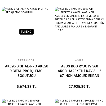
TÜKENDİ
DEEPCOOL
ASUS
AK620-DIGITAL-PRO AK620
ASUS ROG RYUO IV 360
DIGITAL PRO İŞLEMCI
ARGB HAREKETLİ KAVİSLİ 6
SOĞUTUCU
67 INCH AMOLED EKRAN
3D EFEKTLİ VİDEO VE
SİSTEM BİLGİLERİ ASETEK
5.674,38 TL
27.925,89 TL
EMMA GEN8 V2 POMPA VE
AURA EDGE AYDINLATMALI
ÖN TAKILI ARGB FANLAR 6
YIL GARANTİ BEYAZ