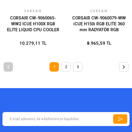
CORSAIR
CORSAIR
CORSAIR CW-9060065-
CORSAIR CW-9060079-WW
WW2 İCUE H100X RGB
iCUE H150i RGB ELITE 360
ELITE LIQUID CPU COOLER
mm RADYATÖR RGB
AYDINLATMA SIVI CPU
SOĞUTUCUSU (Intel 1700
10.279,11 TL
8.965,59 TL
Intel 1200 Intel 1150 Intel
1151 Intel 1156 Intel 2011
Intel 2066 AMD AM4 AMD
AM5 AMD Str4)
1
2
3