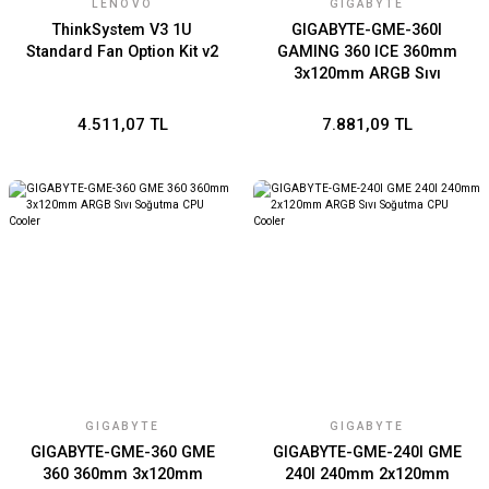
LENOVO
GIGABYTE
ThinkSystem V3 1U
GIGABYTE-GME-360I
Standard Fan Option Kit v2
GAMING 360 ICE 360mm
3x120mm ARGB Sıvı
Soğutma CPU Cooler
4.511,07 TL
7.881,09 TL
GIGABYTE
GIGABYTE
GIGABYTE-GME-360 GME
GIGABYTE-GME-240I GME
360 360mm 3x120mm
240I 240mm 2x120mm