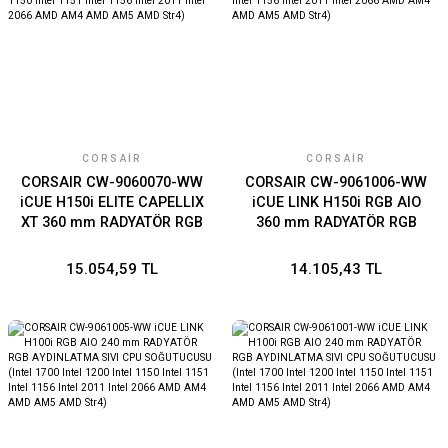
CORSAIR
CORSAIR
CORSAIR CW-9060070-WW
CORSAIR CW-9061006-WW
iCUE H150i ELITE CAPELLIX
iCUE LINK H150i RGB AIO
XT 360 mm RADYATÖR RGB
360 mm RADYATÖR RGB
AYDINLATMA SIVI CPU
AYDINLATMA SIVI CPU
SOĞUTUCUSU (Intel 1700
SOĞUTUCUSU (Intel 1700
15.054,59 TL
14.105,43 TL
Intel 1200 Intel 1150 Intel
Intel 1200 Intel 1150 Intel
1151 Intel 1156 Intel 2011
1151 Intel 1156 Intel 2011
Intel 2066 AMD AM4 AMD
Intel 2066 AMD AM4 AMD
AM5 AMD Str4)
AM5 AMD Str4)