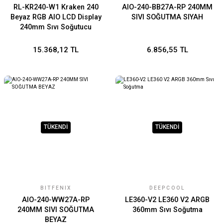
RL-KR240-W1 Kraken 240
AIO-240-BB27A-RP 240MM
Beyaz RGB AIO LCD Display
SIVI SOĞUTMA SIYAH
240mm Sıvı Soğutucu
15.368,12 TL
6.856,55 TL
TÜKENDİ
TÜKENDİ
BITFENIX
DEEPCOOL
AIO-240-WW27A-RP
LE360-V2 LE360 V2 ARGB
240MM SIVI SOĞUTMA
360mm Sıvı Soğutma
BEYAZ