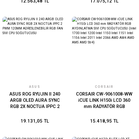
12.563,48 TL
17.075,12 TL
ROG ARGB FANLAR BEYAZ
ASUS
CORSAIR
ASUS ROG RYUJIN II 240
CORSAIR CW-9061008-WW
ARGB OLED AURA SYNC
iCUE LINK H150i LCD 360
RGB 2X NOCTUA IPPC 2
mm RADYATÖR RGB
PWM 120MM
AYDINLATMA SIVI CPU
ADRESLENEBİLİR RGB FAN
SOĞUTUCUSU (Intel 1700
19.131,05 TL
15.418,95 TL
SIVI CPU SOĞUTUCUSU
Intel 1200 Intel 1150 Intel
1151 Intel 1156 Intel 2011
Intel 2066 AMD AM4 AMD