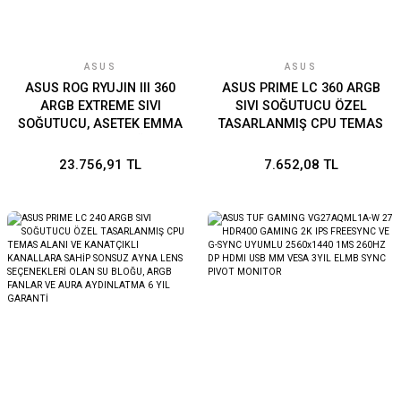
ASUS
ASUS
ASUS ROG RYUJIN III 360
ASUS PRIME LC 360 ARGB
ARGB EXTREME SIVI
SIVI SOĞUTUCU ÖZEL
SOĞUTUCU, ASETEK EMMA
TASARLANMIŞ CPU TEMAS
GEN8 V2 POMPA, YÜKSEK
ALANI VE KANATÇIKLI
HAVA AKIŞI VE STATİK
KANALLARA SAHİP
23.756,91 TL
7.652,08 TL
BASINÇ İÇİN MANYETİK
SONSUZ AYNA LENS
ARGB FANLAR, 3.5'' LCD
SEÇENEKLERİ OLAN SU
DONANIM TAKİBİ VE ÖZEL
BLOĞU, ARGB FANLAR VE
GIFLER 6 YIL GARANTİ
AURA AYDINLATMA 6 YIL
GARANTİ