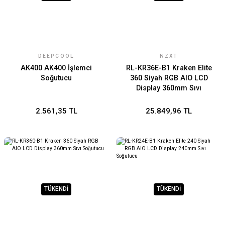
DEEPCOOL
NZXT
AK400 AK400 İşlemci
RL-KR36E-B1 Kraken Elite
Soğutucu
360 Siyah RGB AIO LCD
Display 360mm Sıvı
Soğutucu
2.561,35 TL
25.849,96 TL
TÜKENDİ
TÜKENDİ