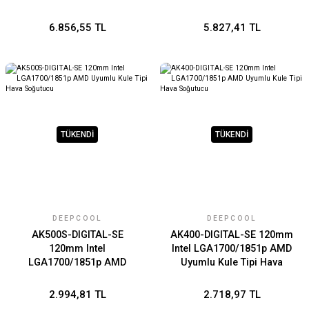
6.856,55 TL
5.827,41 TL
TÜKENDİ
TÜKENDİ
DEEPCOOL
DEEPCOOL
AK500S-DIGITAL-SE
AK400-DIGITAL-SE 120mm
120mm Intel
Intel LGA1700/1851p AMD
LGA1700/1851p AMD
Uyumlu Kule Tipi Hava
Uyumlu Kule Tipi Hava
Soğutucu
Soğutucu
2.994,81 TL
2.718,97 TL