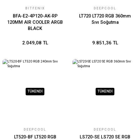
BITFENIX
DEEPCOOL
BFA-E2-4P120-AK-RP
LT720 LT720 RGB 360mm
120MM AIR COOLER ARGB
Sıvı Soğutma
BLACK
2.049,08 TL
9.851,36 TL
TÜKENDİ
TÜKENDİ
DEEPCOOL
DEEPCOOL
LT520-BF LT520 RGB
LS720-SE LS720 SE RGB