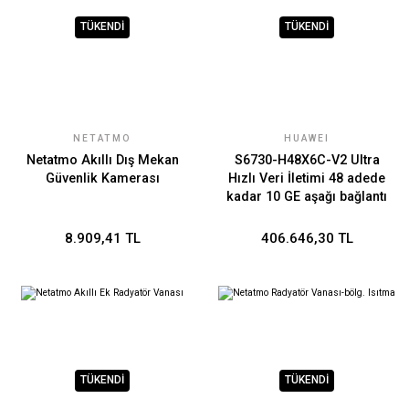
TÜKENDİ
TÜKENDİ
NETATMO
HUAWEI
Netatmo Akıllı Dış Mekan
S6730-H48X6C-V2 Ultra
Güvenlik Kamerası
Hızlı Veri İletimi 48 adede
kadar 10 GE aşağı bağlantı
portu ve 6
8.909,41 TL
406.646,30 TL
TÜKENDİ
TÜKENDİ