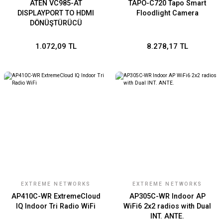
ATEN VC985-AT
TAPO-C720 Tapo Smart
DISPLAYPORT TO HDMI
Floodlight Camera
DÖNÜŞTÜRÜCÜ
1.072,09 TL
8.278,17 TL
EXTREME NETWORKS
EXTREME NETWORKS
AP410C-WR ExtremeCloud
AP305C-WR Indoor AP
IQ Indoor Tri Radio WiFi
WiFi6 2x2 radios with Dual
INT. ANTE.