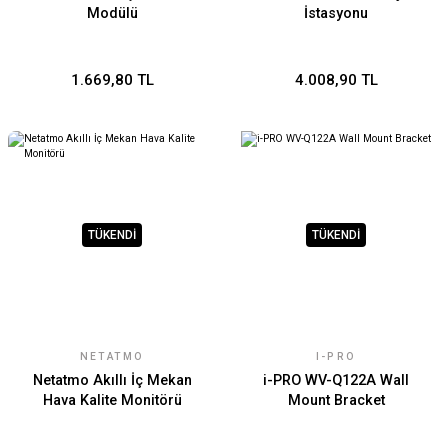
Modülü
İstasyonu
1.669,80 TL
4.008,90 TL
TÜKENDİ
TÜKENDİ
NETATMO
I-PRO
Netatmo Akıllı İç Mekan
i-PRO WV-Q122A Wall
Hava Kalite Monitörü
Mount Bracket