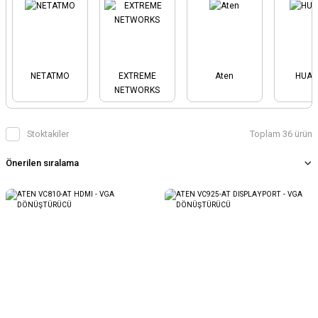
NETATMO
EXTREME
Aten
HUAW
NETWORKS
Stoktakiler
Toplam 36 ürün