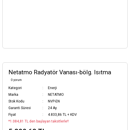
Netatmo Radyatör Vanası-bölg. Isıtma
0 yorum
Kategori
Enerji
Marka
NETATMO
Stok Kodu
NVP-EN
Garanti Süresi
24 Ay
Fiyat
4.833,86 TL + KDV
*1.084,81 TL den başlayan taksitlerle!!