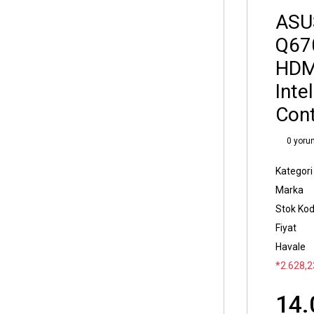
ASU
Q67
HDM
Inte
Cont
0 yoru
Kategori
Marka
Stok Ko
Fiyat
Havale
*2.628,23
14.