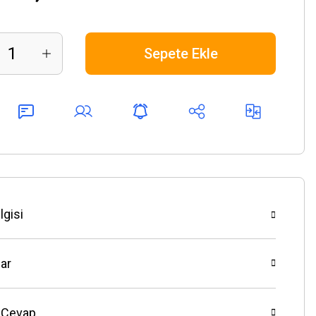
Sepete Ekle
lgisi
ar
 Cevap