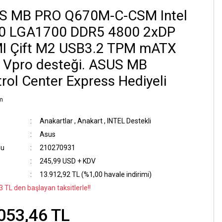
S MB PRO Q670M-C-CSM Intel
0 LGA1700 DDR5 4800 2xDP
I Çift M2 USB3.2 TPM mATX
l Vpro desteği. ASUS MB
rol Center Express Hediyeli
m
Anakartlar
,
Anakart
,
INTEL Destekli
Asus
du
210270931
245,99 USD + KDV
13.912,92 TL (%1,00 havale indirimi)
 TL den başlayan taksitlerle!!
053,46 TL