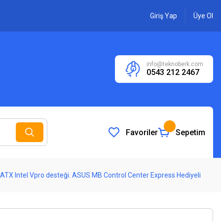
Giriş Yap
Üye Ol
info@teknoberk.com
0543 212 2467
Favoriler
Sepetim
Intel Vpro desteği. ASUS MB Control Center Express Hediyeli