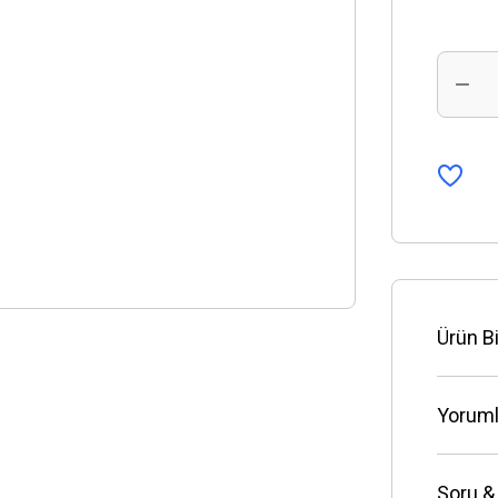
Ürün Bi
Yoruml
Soru &