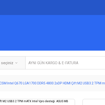
 Intel Q670 LGA1700 DDR5 4800 2xDP HDMI Çift M2 USB3.2 TPM mATX 