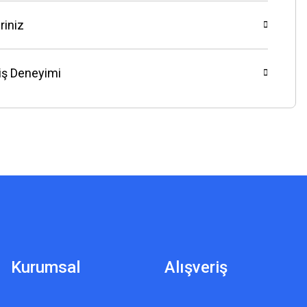
riniz
riş Deneyimi
Kurumsal
Alışveriş