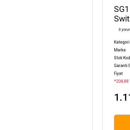
SG10
Swi
0 yoru
Kategori
Marka
Stok Ko
Garanti 
Fiyat
*208,88 
1.1