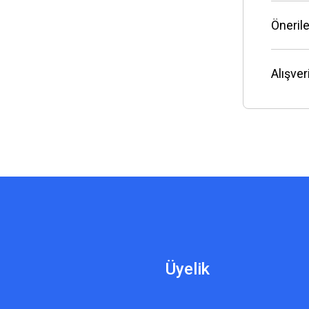
Önerile
Alışve
Üyelik