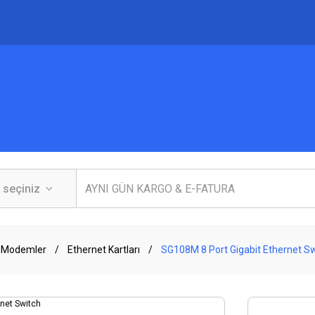
 Modemler
Ethernet Kartları
SG108M 8 Port Gigabit Ethernet S