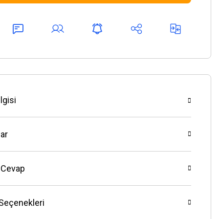
lgisi
ar
 Cevap
 Seçenekleri