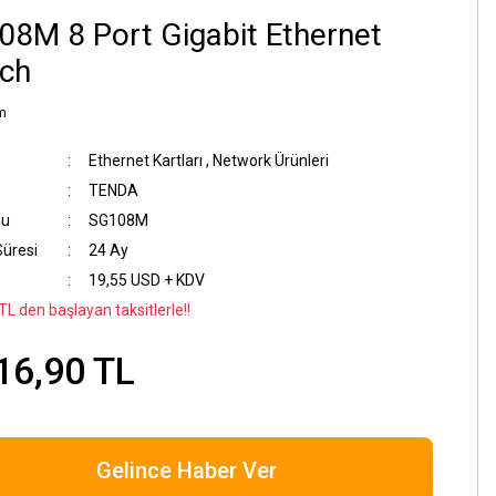
8M 8 Port Gigabit Ethernet
tch
m
Ethernet Kartları
,
Network Ürünleri
TENDA
du
SG108M
Süresi
24 Ay
19,55 USD + KDV
TL den başlayan taksitlerle!!
16,90 TL
Gelince Haber Ver