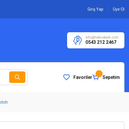
Giriş Yap
Üye Ol
info@teknoberk.com
0543 212 2467
Favoriler
Sepetim
witch