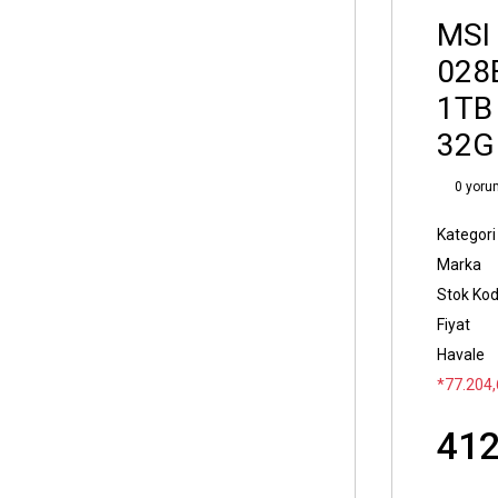
MSI
028
1TB
32G
0 yoru
Kategori
Marka
Stok Ko
Fiyat
Havale
*77.204,
412