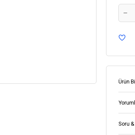
Ürün Bi
Yoruml
Soru &