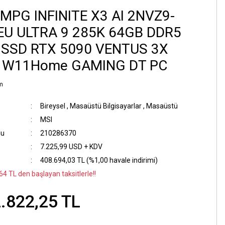
 MPG INFINITE X3 AI 2NVZ9-
EU ULTRA 9 285K 64GB DDR5
 SSD RTX 5090 VENTUS 3X
 W11Home GAMING DT PC
m
Bireysel
,
Masaüstü Bilgisayarlar
,
Masaüstü
MSI
du
210286370
7.225,99 USD + KDV
408.694,03 TL (%1,00 havale indirimi)
64 TL den başlayan taksitlerle!!
.822,25 TL