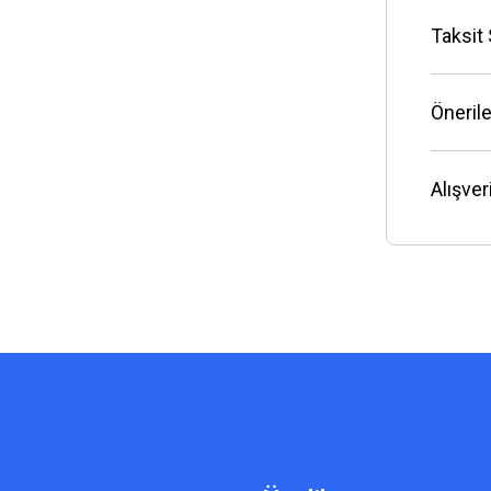
Taksit
Önerile
Alışve