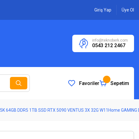
Giriş Yap
Üye Ol
info@teknoberk.com
0543 212 2467
Favoriler
Sepetim
 285K 64GB DDR5 1TB SSD RTX 5090 VENTUS 3X 32G W11Home GAMING 