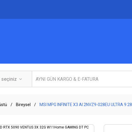
üstü
Bireysel
MSI MPG INFINITE X3 AI 2NVZ9-028EU ULTRA 9