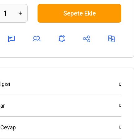
Sepete Ekle
lgisi
ar
 Cevap