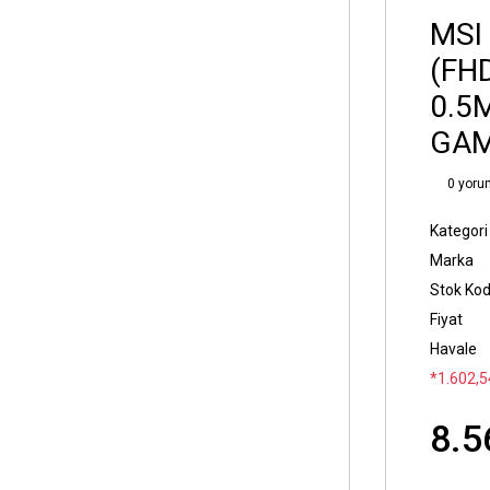
MSI
(FHD
0.5
GAM
0 yoru
Kategori
Marka
Stok Ko
Fiyat
Havale
*1.602,54
8.5