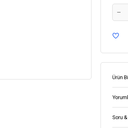
Ürün Bi
Yoruml
Soru &