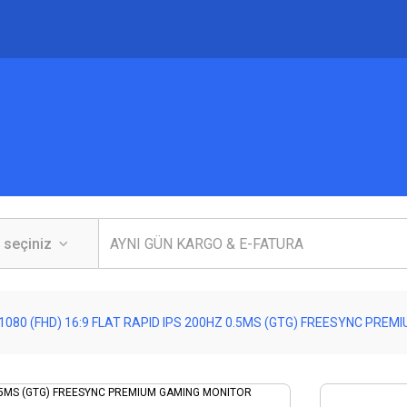
x1080 (FHD) 16:9 FLAT RAPID IPS 200HZ 0.5MS (GTG) FREESYNC PRE