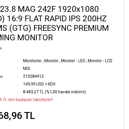
 23.8 MAG 242F 1920x1080
) 16:9 FLAT RAPID IPS 200HZ
MS (GTG) FREESYNC PREMIUM
ING MONITOR
m
Monitörler
,
Monitör
,
Monitör - LED
,
Monitör - LCD
MSI
du
210284412
149,99 USD + KDV
8.483,27 TL (%1,00 havale indirimi)
 TL den başlayan taksitlerle!!
68,96 TL