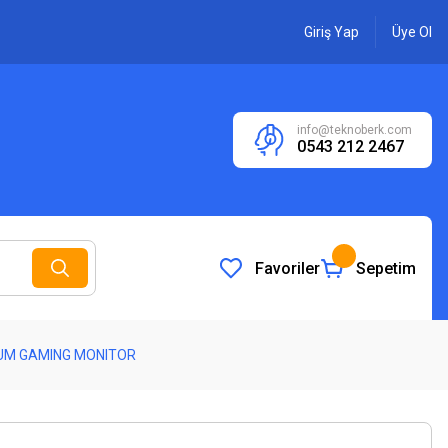
Giriş Yap
Üye Ol
info@teknoberk.com
0543 212 2467
Favoriler
Sepetim
MIUM GAMING MONITOR