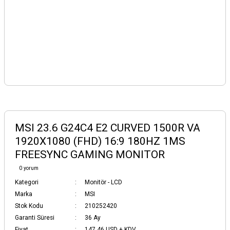
MSI 23.6 G24C4 E2 CURVED 1500R VA
1920X1080 (FHD) 16:9 180HZ 1MS
FREESYNC GAMING MONITOR
0 yorum
Kategori
Monitör - LCD
Marka
MSI
Stok Kodu
210252420
Garanti Süresi
36 Ay
Fiyat
147,46 USD + KDV