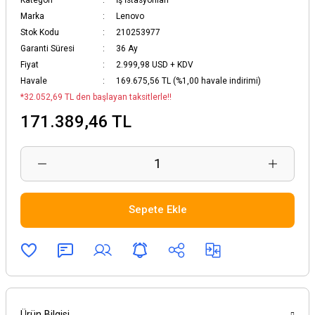
Marka
Lenovo
Şarj Cihazları &
Stok Kodu
210253977
Bataryalar
Garanti Süresi
36 Ay
Fiyat
2.999,98 USD + KDV
Veri Depolama
Havale
169.675,56 TL (%1,00 havale indirimi)
*32.052,69 TL den başlayan taksitlerle!!
ılım
171.389,46 TL
Sepete Ekle
Ürün Bilgisi