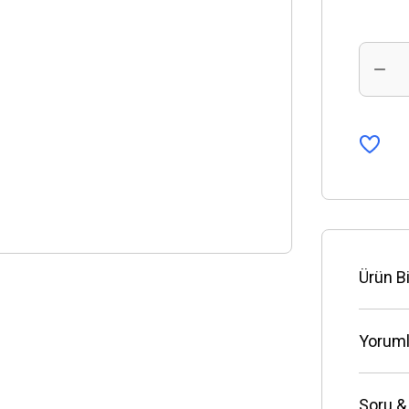
Ürün Bi
Yoruml
Soru &