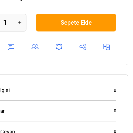
Sepete Ekle
lgisi
ar
 Cevap