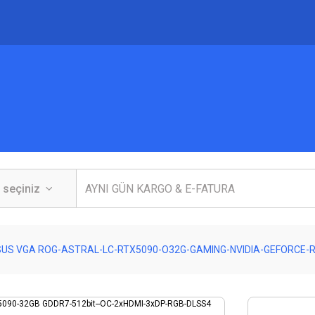
US VGA ROG-ASTRAL-LC-RTX5090-O32G-GAMING-NVIDIA-GEFORCE-RT