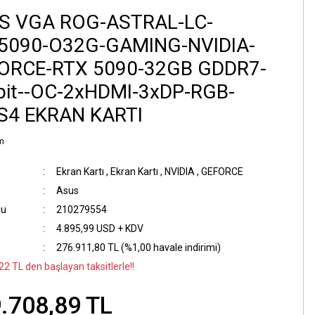
S VGA ROG-ASTRAL-LC-
5090-O32G-GAMING-NVIDIA-
ORCE-RTX 5090-32GB GDDR7-
bit--OC-2xHDMI-3xDP-RGB-
S4 EKRAN KARTI
m
Ekran Kartı
,
Ekran Kartı
,
NVIDIA
,
GEFORCE
Asus
du
210279554
4.895,99 USD + KDV
276.911,80 TL (%1,00 havale indirimi)
22 TL den başlayan taksitlerle!!
.708,89 TL