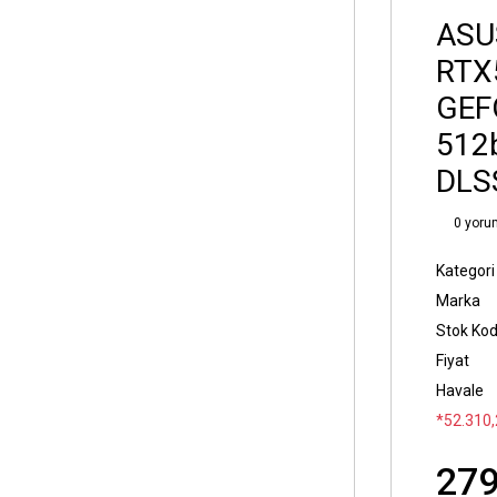
ASU
RTX
GEF
512
DLS
0 yoru
Kategori
Marka
Stok Ko
Fiyat
Havale
*52.310,
279