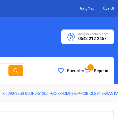
Giriş Yap
Üye Ol
info@teknoberk.com
0543 212 2467
Favoriler
Sepetim
X 5090-32GB GDDR7-512bit--OC-2xHDMI-3xDP-RGB-DLSS4 EKRAN KA