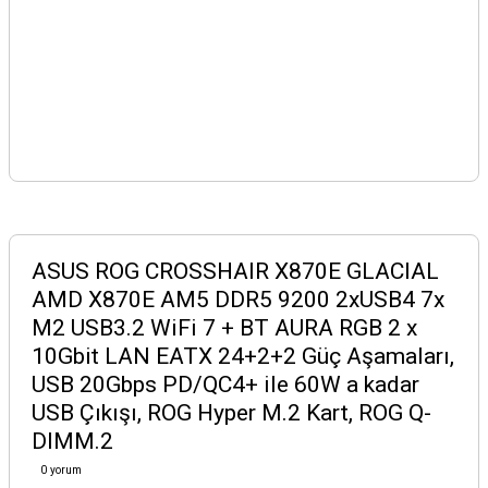
ASUS ROG CROSSHAIR X870E GLACIAL
AMD X870E AM5 DDR5 9200 2xUSB4 7x
M2 USB3.2 WiFi 7 + BT AURA RGB 2 x
10Gbit LAN EATX 24+2+2 Güç Aşamaları,
USB 20Gbps PD/QC4+ ile 60W a kadar
USB Çıkışı, ROG Hyper M.2 Kart, ROG Q-
DIMM.2
0 yorum