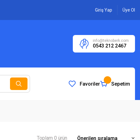
Giriş Yap
Üye Ol
info@teknoberk.com
0543 212 2467
Favoriler
Sepetim
Toplam 0 ürün