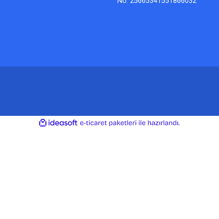
No: 25665341551866032
ile
ideasoft
e-
hazırlandı.
ticaret
paketleri