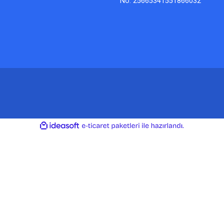
No: 25665341551866032
ile
ideasoft
e-
hazırlandı.
ticaret
paketleri