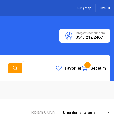
Giriş Yap
Üye Ol
info@teknoberk.com
0543 212 2467
Favoriler
Sepetim
Toplam 0 ürün