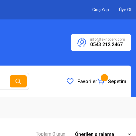
Giriş Yap
Üye Ol
info@teknoberk.com
0543 212 2467
Favoriler
Sepetim
Toplam 0 ürün