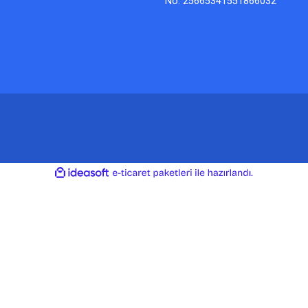
No: 25665341551866032
ile
ideasoft
e-
hazırlandı.
ticaret
paketleri