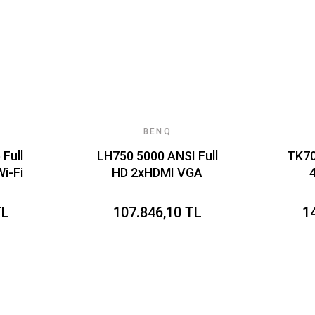
BENQ
Full
LH750 5000 ANSI Full
TK70
i-Fi
HD 2xHDMI VGA
 125
RJ45 USB 3D DLP
Goo
4LED Projektör
LE
TL
107.846,10 TL
1
r+
Me
ED
n