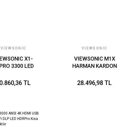
VIEWSONIC
VIEWSONIC
IEWSONIC X1-
VIEWSONIC M1X
PRO 3300 LED
HARMAN KARDON
LUMEN XBOX
HOPARLORLU AKILLI
SANSLI 4K HDR
LED TASINABILIR
0.860,36 TL
28.496,98 TL
ZUNURLUKLU
PROJEKSIYON
KILLI LED EV
ROJEKSIYON