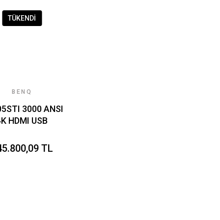
TÜKENDİ
BENQ
5STI 3000 ANSI
4K HDMI USB
gleTV WiFi DLP
D HDRPro Kısa
45.800,09 TL
safe Projektör