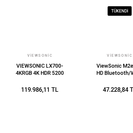
TÜKENDİ
VIEWSONIC
VIEWSONIC
VIEWSONIC LX700-
ViewSonic M2e 
4KRGB 4K HDR 5200
HD Bluetooth/W
RGB LAZER LUMEN
Harman Kardon
240HZ 30.000SAAT
Rec709
119.986,11 TL
47.228,84 
EV SINEMA GAMING
CinemaColo
PROJEKSIYON
Taşınabilir L
Projeksiyo