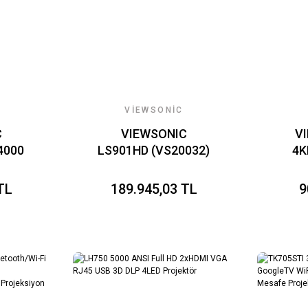
VIEWSONIC
C
VIEWSONIC
V
4000
LS901HD (VS20032)
4K
SA
LAZER 1920x1080
ZER
6.000AL 20.000SAAT
LI
TL
189.945,03 TL
9
2xHDMI+RJ45+HDBaseT
CO
NU
PROJEKSIYON
A
P