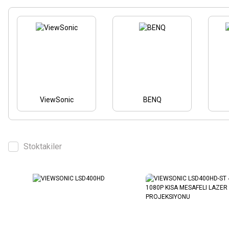
ViewSonic
BENQ
Stoktakiler