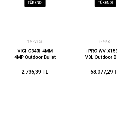
TÜKENDİ
TÜKENDİ
TP-VIGI
I-PRO
VIGI-C340I-4MM
i-PRO WV-X15
4MP Outdoor Bullet
V3L Outdoor Bu
Network Camera
2.736,39 TL
68.077,29 