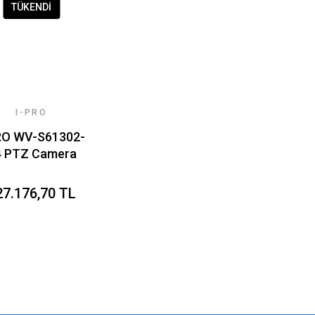
TÜKENDİ
I-PRO
RO WV-S61302-
4 PTZ Camera
27.176,70 TL