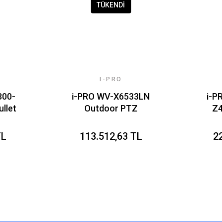
TÜKENDİ
I-PRO
300-
i-PRO WV-X6533LN
i-P
llet
Outdoor PTZ
Z
Camera
TL
113.512,63 TL
2