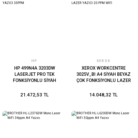
Şarj Cihazları &
Bataryalar
Veri Depolama
ılım
HP
XEROX
HP 499N4A 3203DW
XEROX WORKCENTRE
LASERJET PRO TEK
3025V_BI A4 SİYAH BEYAZ
FONKSİYONLU SİYAH
ÇOK FONKSİYONLU LAZER
LAZER YAZICI 33PPM
YAZICI 20 PPM WİFİ
21.472,53 TL
14.048,32 TL