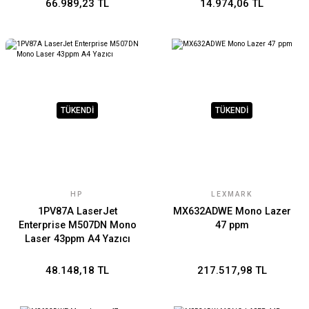
66.989,23 TL
14.974,06 TL
TÜKENDİ
TÜKENDİ
HP
LEXMARK
1PV87A LaserJet
MX632ADWE Mono Lazer
Enterprise M507DN Mono
47 ppm
Laser 43ppm A4 Yazıcı
48.148,18 TL
217.517,98 TL