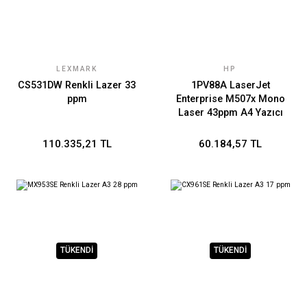
LEXMARK
HP
CS531DW Renkli Lazer 33
1PV88A LaserJet
ppm
Enterprise M507x Mono
Laser 43ppm A4 Yazıcı
110.335,21 TL
60.184,57 TL
TÜKENDİ
TÜKENDİ