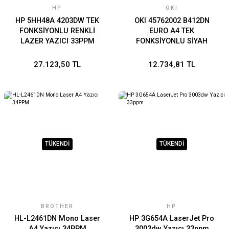
HP
OKI
HP 5HH48A 4203DW TEK
OKI 45762002 B412DN
FONKSİYONLU RENKLİ
EURO A4 TEK
LAZER YAZICI 33PPM
FONKSİYONLU SİYAH
LAZER YAZICI 33ppm
27.123,50 TL
12.734,81 TL
TÜKENDİ
TÜKENDİ
BROTHER
HP
HL-L2461DN Mono Laser
HP 3G654A LaserJet Pro
A4 Yazıcı 34PPM
3003dw Yazıcı 33ppm