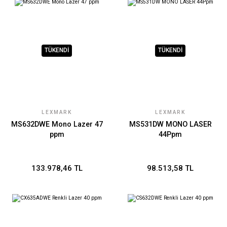
TÜKENDİ
TÜKENDİ
LEXMARK
LEXMARK
MS632DWE Mono Lazer 47
MS531DW MONO LASER
ppm
44Ppm
133.978,46 TL
98.513,58 TL