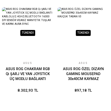
TÜKENDİ
TÜKENDİ
ASUS
ASUS
ASUS ROG CHAKRAM RGB
ASUS ROG ÖZEL DİZAYN
Qi ŞARJ VE YAN JOYSTICK
GAMING MOUSEPAD
ÜÇ MODLU BAĞLANTI
30x40CM KAYMAZ
KABLOLU/2.4GHZ/BLUETOOTH
KAUÇUK TABAN V3
16000 DPI SENSÖR VİDASIZ
8.302,93 TL
897,18 TL
MANYETİK TUŞLAR VE
KAPAK AURA SYNC