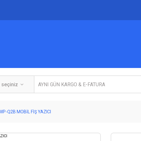
WP-Q2B MOBİL FİŞ YAZICI