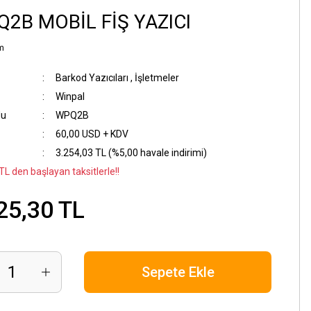
Q2B MOBİL FİŞ YAZICI
m
Barkod Yazıcıları
,
İşletmeler
Winpal
du
WPQ2B
60,00 USD + KDV
3.254,03 TL (%5,00 havale indirimi)
TL den başlayan taksitlerle!!
25,30 TL
Sepete Ekle