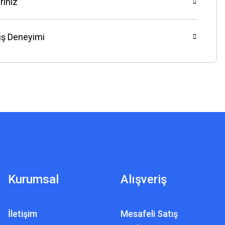
riniz
riş Deneyimi
Kurumsal
Alışveriş
İletişim
Mesafeli Satış