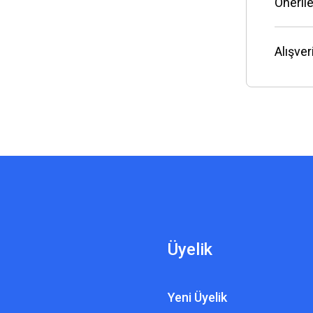
Önerile
Alışve
Üyelik
Yeni Üyelik