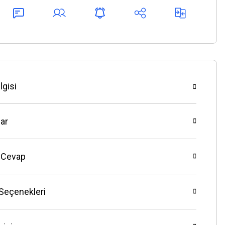
lgisi
ar
 Cevap
 Seçenekleri