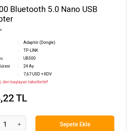
00 Bluetooth 5.0 Nano USB
pter
m
Adaptör (Dongle)
TP-LINK
du
UB500
Süresi
24 Ay
7,67 USD + KDV
 den başlayan taksitlerle!!
,22 TL
Sepete Ekle