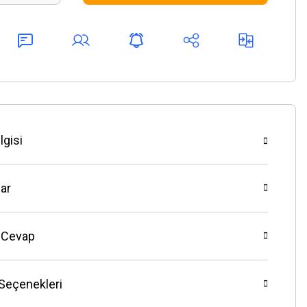
lgisi
ar
 Cevap
 Seçenekleri