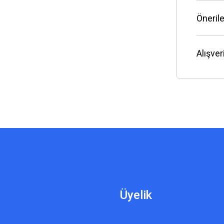
Önerile
Alışve
Üyelik