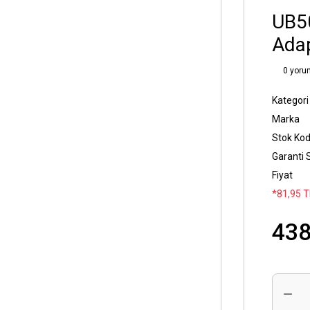
UB5
Ada
0 yoru
Kategori
Marka
Stok Ko
Garanti 
Fiyat
*81,95 TL
438