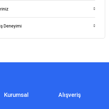
riniz
riş Deneyimi
Kurumsal
Alışveriş