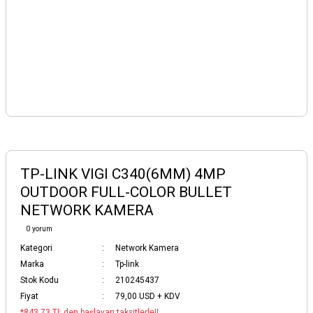
TP-LINK VIGI C340(6MM) 4MP
OUTDOOR FULL-COLOR BULLET
NETWORK KAMERA
0 yorum
Kategori
Network Kamera
Marka
Tp-link
Stok Kodu
210245437
Fiyat
79,00 USD + KDV
*843,73 TL den başlayan taksitlerle!!