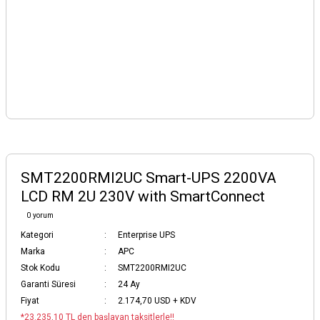
SMT2200RMI2UC Smart-UPS 2200VA
LCD RM 2U 230V with SmartConnect
0 yorum
Kategori
Enterprise UPS
Marka
APC
Stok Kodu
SMT2200RMI2UC
Garanti Süresi
24 Ay
Fiyat
2.174,70 USD + KDV
*23.235,10 TL den başlayan taksitlerle!!