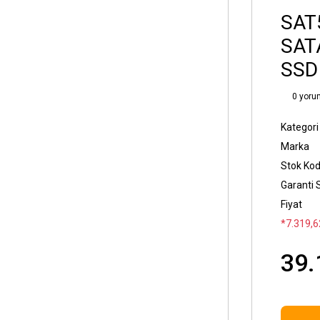
SAT
SAT
SSD
0 yoru
Kategori
Marka
Stok Ko
Garanti 
Fiyat
*7.319,62
39.