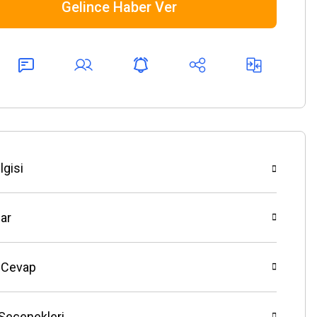
Gelince Haber Ver
lgisi
ar
 Cevap
 Seçenekleri