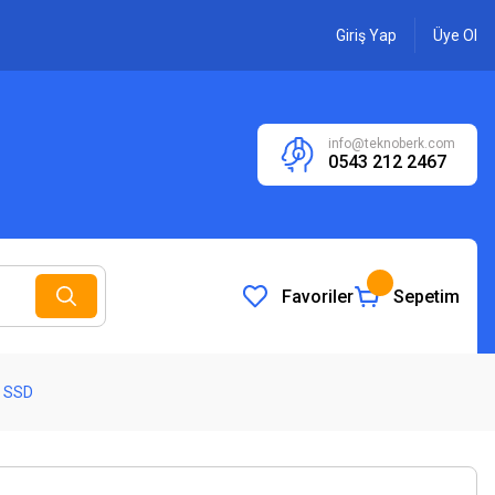
Giriş Yap
Üye Ol
info@teknoberk.com
0543 212 2467
Favoriler
Sepetim
h SSD