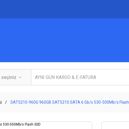
i
SAT5210-960G 960GB SAT5210 SATA 6 Gb/s 530-500Mb/s Flas