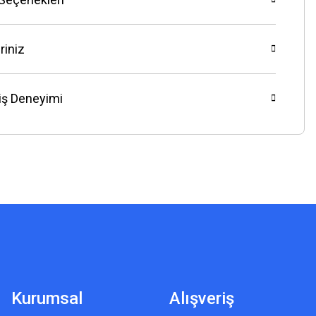
riniz
riş Deneyimi
Kurumsal
Alışveriş