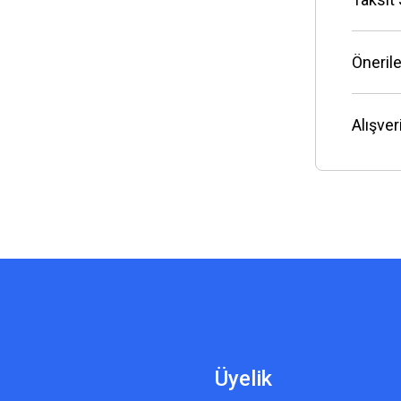
Önerile
Alışve
Üyelik