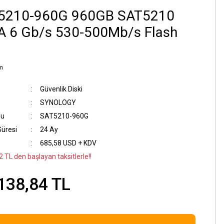
5210-960G 960GB SAT5210
A 6 Gb/s 530-500Mb/s Flash
m
Güvenlik Diski
SYNOLOGY
du
SAT5210-960G
Süresi
24 Ay
685,58 USD + KDV
 TL den başlayan taksitlerle!!
138,84 TL