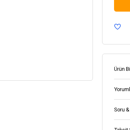
Ürün Bi
Yoruml
Soru &
Taksit