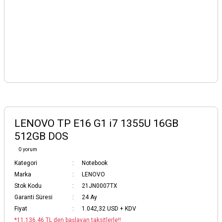
LENOVO TP E16 G1 i7 1355U 16GB
512GB DOS
0 yorum
Kategori
Notebook
Marka
LENOVO
Stok Kodu
21JN0007TX
Garanti Süresi
24 Ay
Fiyat
1.042,32 USD + KDV
*11.136,46 TL den başlayan taksitlerle!!