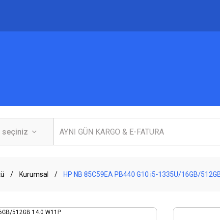
tü
Kurumsal
HP NB 85C59EA PB440 G10 i5-1335U/16GB/512GB