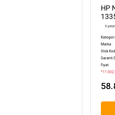
HP 
133
0 yoru
Kategori
Marka
Stok Ko
Garanti 
Fiyat
*11.002,
58.