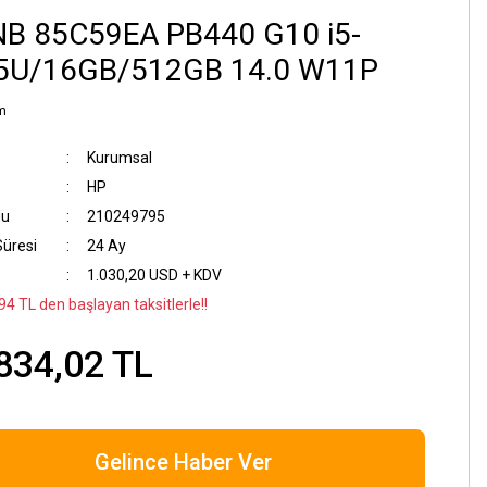
NB 85C59EA PB440 G10 i5-
5U/16GB/512GB 14.0 W11P
m
Kurumsal
HP
du
210249795
Süresi
24 Ay
1.030,20 USD + KDV
94 TL den başlayan taksitlerle!!
834,02 TL
Gelince Haber Ver