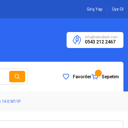
Giriş Yap
Üye Ol
info@teknoberk.com
0543 212 2467
Favoriler
Sepetim
 14.0 W11P