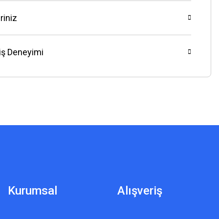
riniz
riş Deneyimi
Kurumsal
Alışveriş