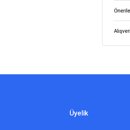
Önerile
Alışve
Üyelik