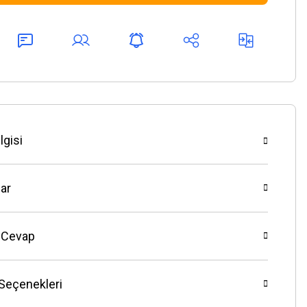
lgisi
ar
 Cevap
 Seçenekleri