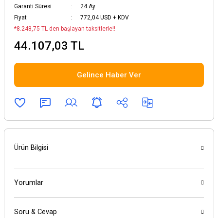
Garanti Süresi
24 Ay
Şarj Cihazları &
Fiyat
772,04 USD + KDV
Bataryalar
*8.248,75 TL den başlayan taksitlerle!!
44.107,03 TL
Veri Depolama
ılım
Gelince Haber Ver
Ürün Bilgisi
Yorumlar
Soru & Cevap