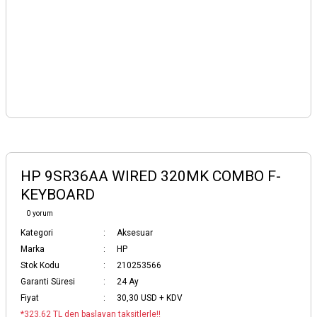
HP 9SR36AA WIRED 320MK COMBO F-
KEYBOARD
0 yorum
Kategori
Aksesuar
Marka
HP
Stok Kodu
210253566
Garanti Süresi
24 Ay
Fiyat
30,30 USD + KDV
*323,62 TL den başlayan taksitlerle!!