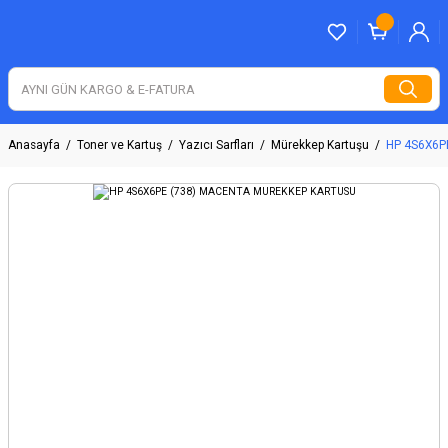
Anasayfa
Toner ve Kartuş
Yazıcı Sarfları
Mürekkep Kartuşu
HP 4S6X6P