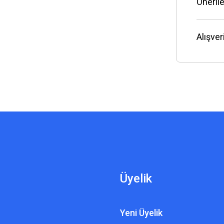
Önerile
Alışve
Üyelik
Yeni Üyelik