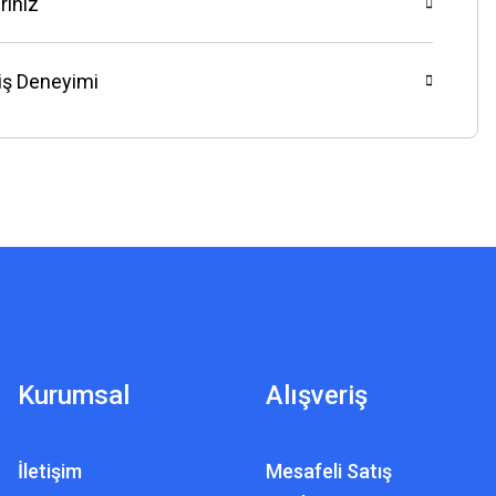
riniz
riş Deneyimi
Kurumsal
Alışveriş
İletişim
Mesafeli Satış