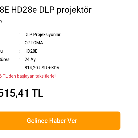
8E HD28e DLP projektör
m
DLP Projeksiyonlar
OPTOMA
du
HD28E
Süresi
24 Ay
814,20 USD + KDV
 TL den başlayan taksitlerle!!
515,41 TL
Gelince Haber Ver