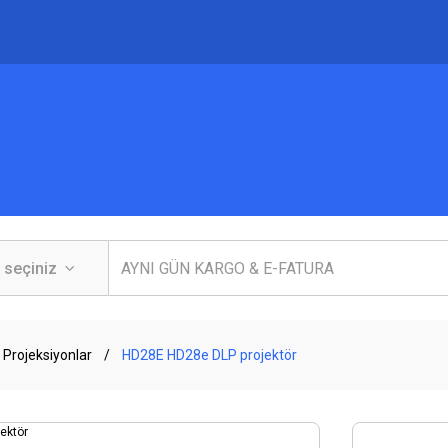
 Projeksiyonlar
HD28E HD28e DLP projektör