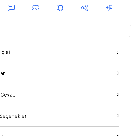
lgisi
ar
 Cevap
 Seçenekleri