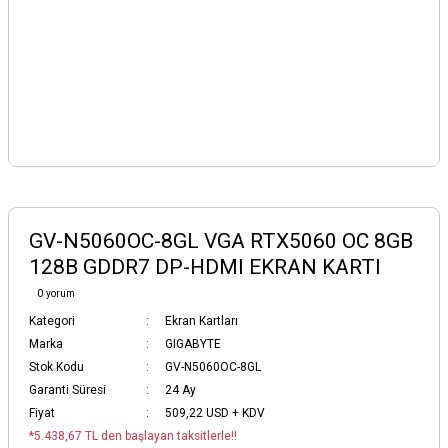
GV-N5060OC-8GL VGA RTX5060 OC 8GB
128B GDDR7 DP-HDMI EKRAN KARTI
0 yorum
Kategori
Ekran Kartları
Marka
GIGABYTE
Stok Kodu
GV-N5060OC-8GL
Garanti Süresi
24 Ay
Fiyat
509,22 USD + KDV
*5.438,67 TL den başlayan taksitlerle!!