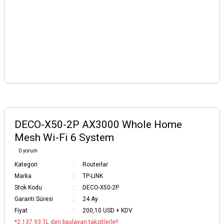
DECO-X50-2P AX3000 Whole Home
Mesh Wi-Fi 6 System
0 yorum
Kategori
Routerlar
Marka
TP-LINK
Stok Kodu
DECO-X50-2P
Garanti Süresi
24 Ay
Fiyat
200,10 USD + KDV
*2.137,93 TL den başlayan taksitlerle!!