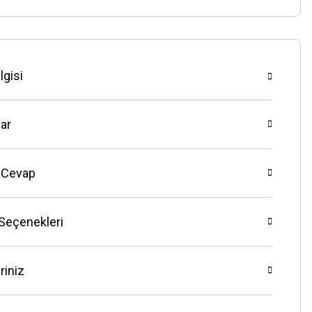
lgisi
ar
 Cevap
 Seçenekleri
riniz