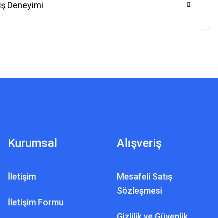
riş Deneyimi
Kurumsal
Alışveriş
İletişim
Mesafeli Satış
Sözleşmesi
İletişim Formu
Gizlilik ve Güvenlik