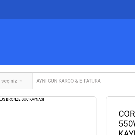
COR
550
KAY