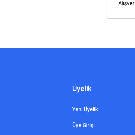
Alışve
Üyelik
Yeni Üyelik
Üye Girişi