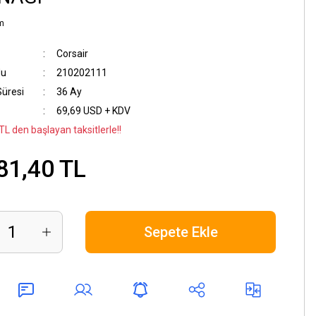
m
Corsair
du
210202111
Süresi
36 Ay
69,69 USD + KDV
TL den başlayan taksitlerle!!
81,40 TL
Sepete Ekle