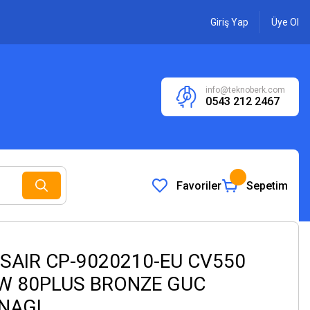
Giriş Yap
Üye Ol
info@teknoberk.com
0543 212 2467
Favoriler
Sepetim
SAIR CP-9020210-EU CV550
W 80PLUS BRONZE GUC
NAGI