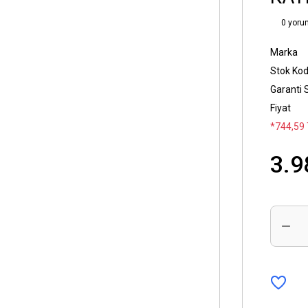
0 yoru
Marka
Stok Ko
Garanti 
Fiyat
*744,59 
3.9