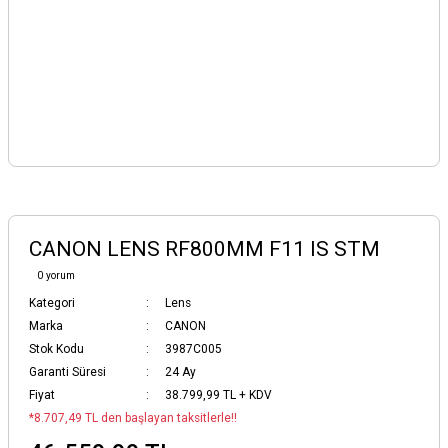
CANON LENS RF800MM F11 IS STM
0 yorum
Kategori
Lens
Marka
CANON
Stok Kodu
3987C005
Garanti Süresi
24 Ay
Fiyat
38.799,99 TL + KDV
*8.707,49 TL den başlayan taksitlerle!!