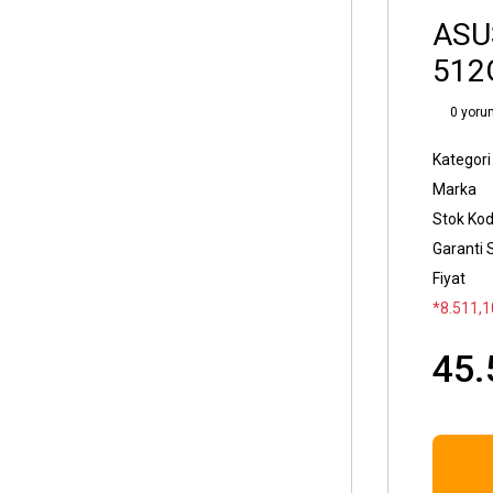
ASU
512G
0 yoru
Kategori
Marka
Stok Ko
Garanti 
Fiyat
*8.511,10
45.