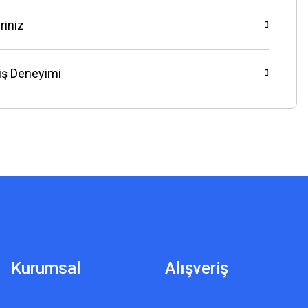
riniz
riş Deneyimi
Kurumsal
Alışveriş