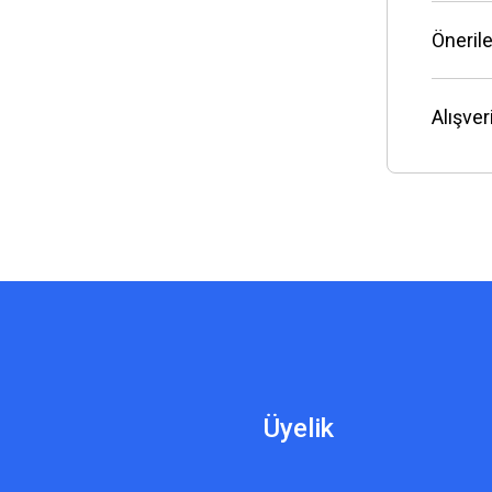
Önerile
Alışve
Üyelik