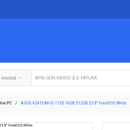
 One PC
ASUS V241EAK i5-1135 16GB 512GB 23.8'' FreeDOS White