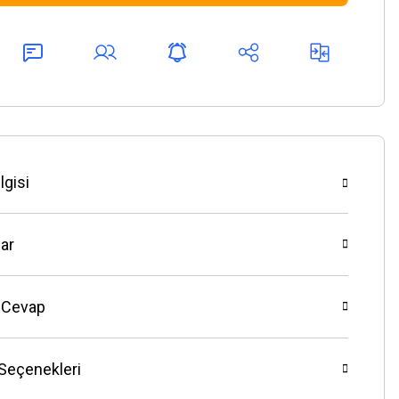
lgisi
ar
 Cevap
 Seçenekleri