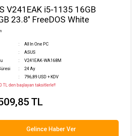
S V241EAK i5-1135 16GB
B 23.8'' FreeDOS White
m
All In One PC
ASUS
du
V241EAK-WA168M
Süresi
24 Ay
796,89 USD + KDV
 TL den başlayan taksitlerle!!
509,85 TL
Gelince Haber Ver