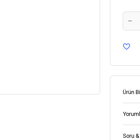
Ürün Bi
Yoruml
Soru &