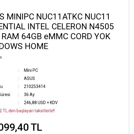
S MINIPC NUC11ATKC NUC11
ENTIAL INTEL CELERON N4505
 RAM 64GB eMMC CORD YOK
DOWS HOME
m
Mini PC
ASUS
du
210253414
Süresi
36 Ay
246,88 USD + KDV
 TL den başlayan taksitlerle!!
099,40 TL