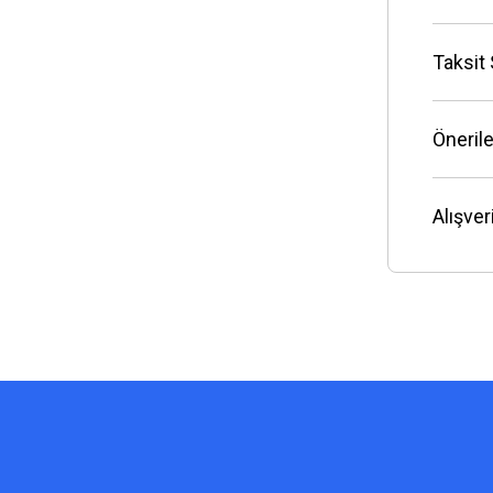
Taksit
Önerile
Alışve