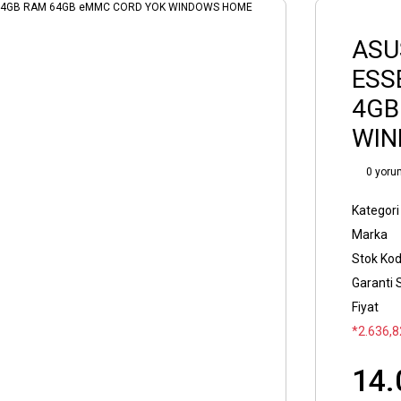
ASU
ESS
4GB
WIN
0 yoru
Kategori
Marka
Stok Ko
Garanti 
Fiyat
*2.636,82
14.