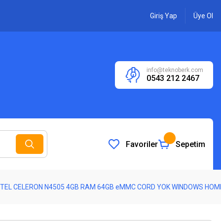
Giriş Yap
Üye Ol
info@teknoberk.com
0543 212 2467
Favoriler
Sepetim
INTEL CELERON N4505 4GB RAM 64GB eMMC CORD YOK WINDOWS HOM