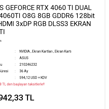
S GEFORCE RTX 4060 TI DUAL
4060TI O8G 8GB GDDR6 128bit
HDMI 3xDP RGB DLSS3 EKRAN
TI
m
NVIDIA
,
Ekran Kartları
,
Ekran Kartı
ASUS
du
210246232
Süresi
36 Ay
594,12 USD + KDV
 TL den başlayan taksitlerle!!
942,33 TL