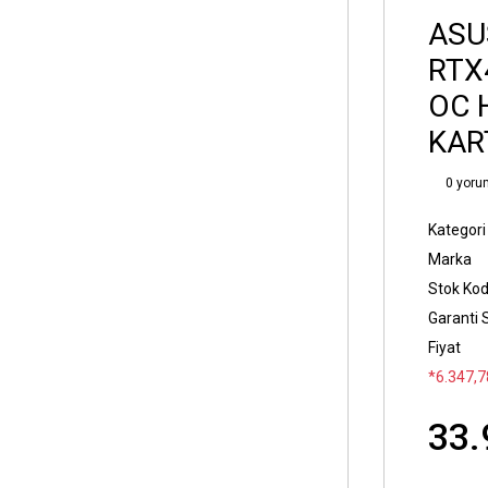
ASU
RTX
OC 
KAR
0 yoru
Kategori
Marka
Stok Ko
Garanti 
Fiyat
*6.347,78
33.