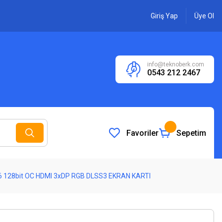
Giriş Yap
Üye Ol
info@teknoberk.com
0543 212 2467
Favoriler
Sepetim
 128bit OC HDMI 3xDP RGB DLSS3 EKRAN KARTI