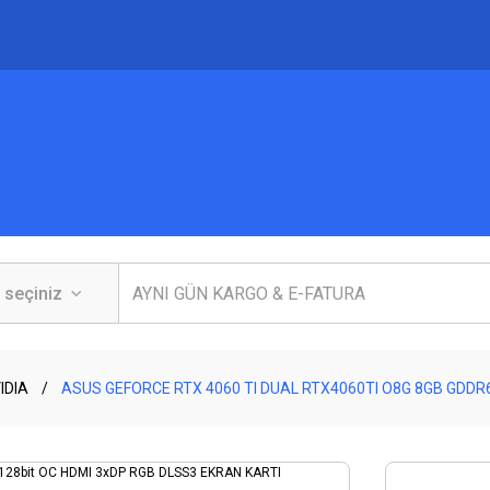
IDIA
ASUS GEFORCE RTX 4060 TI DUAL RTX4060TI O8G 8GB GDDR6