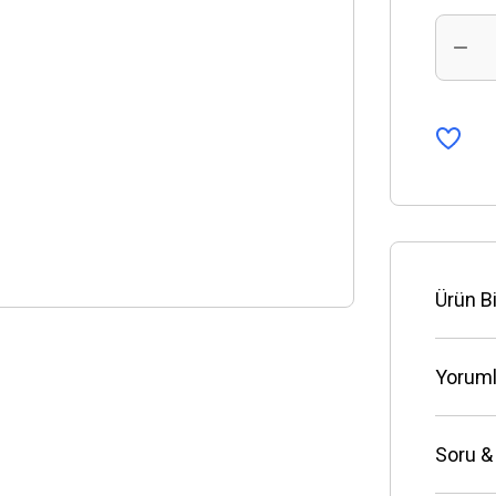
Ürün Bi
Yoruml
Soru &