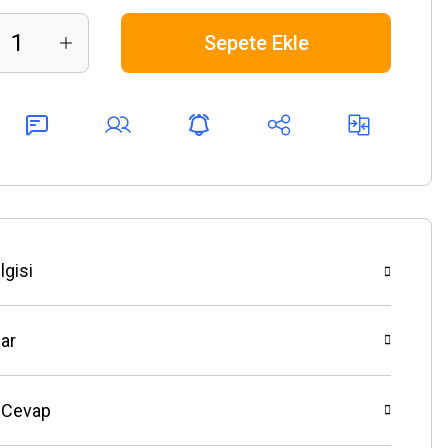
Sepete Ekle
lgisi
ar
 Cevap