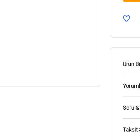
Ürün Bi
Yoruml
Soru &
Taksit