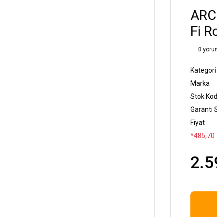
ARC
Fi R
0 yoru
Kategori
Marka
Stok Ko
Garanti 
Fiyat
*485,70 
2.5