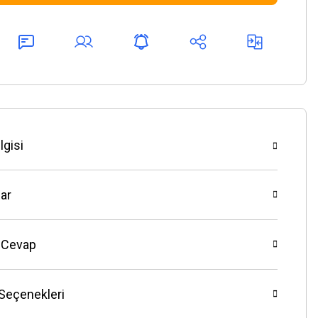
lgisi
ar
 Cevap
 Seçenekleri