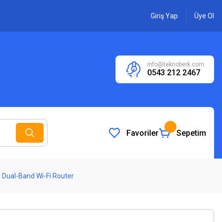
Giriş Yap
Üye Ol
info@teknoberk.com
0543 212 2467
Favoriler
Sepetim
ual-Band Wi-Fi Router