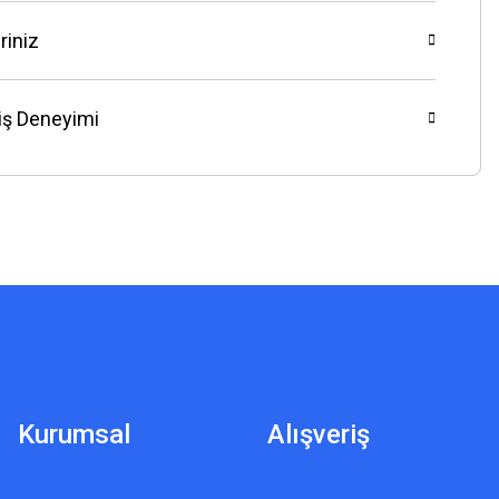
riniz
riş Deneyimi
Kurumsal
Alışveriş