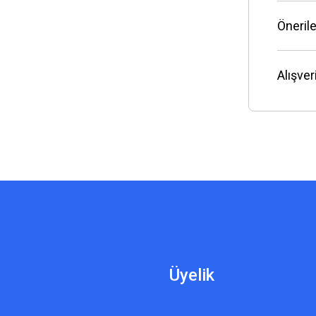
Önerile
Alışve
Üyelik