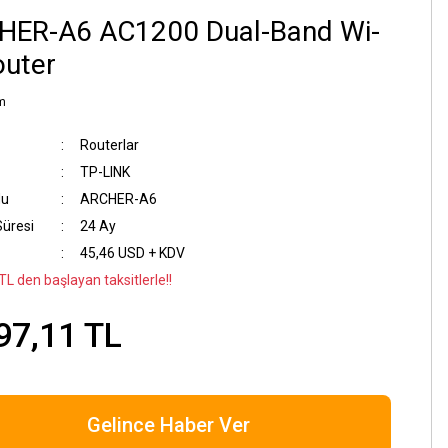
HER-A6 AC1200 Dual-Band Wi-
outer
m
Routerlar
TP-LINK
du
ARCHER-A6
Süresi
24 Ay
45,46 USD + KDV
TL den başlayan taksitlerle!!
97,11 TL
Gelince Haber Ver