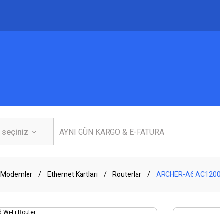
 Modemler
Ethernet Kartları
Routerlar
ARCHER-A6 AC1200 D