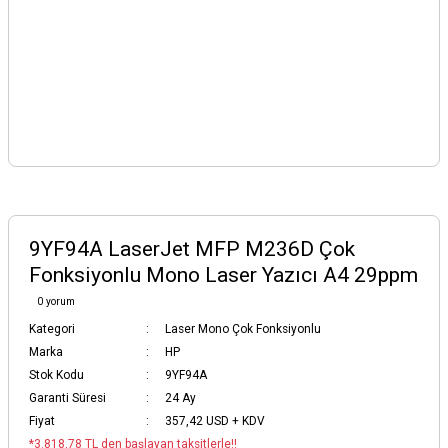
9YF94A LaserJet MFP M236D Çok
Fonksiyonlu Mono Laser Yazıcı A4 29ppm
0 yorum
Kategori
Laser Mono Çok Fonksiyonlu
Marka
HP
Stok Kodu
9YF94A
Garanti Süresi
24 Ay
Fiyat
357,42 USD + KDV
*3.818,78 TL den başlayan taksitlerle!!