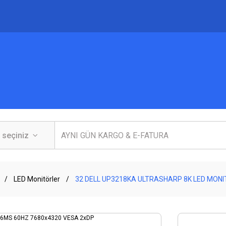
LED Monitörler
32 DELL UP3218KA ULTRASHARP 8K LED MONI