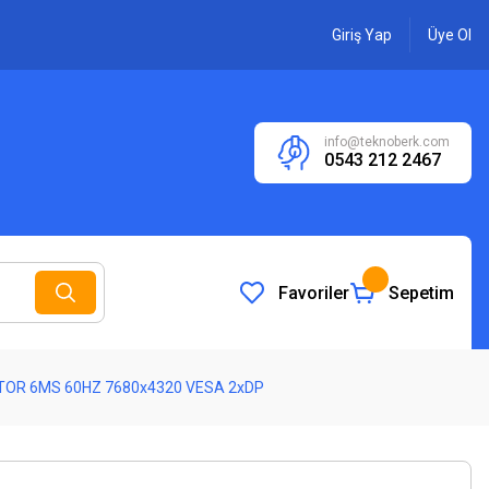
Giriş Yap
Üye Ol
info@teknoberk.com
0543 212 2467
Favoriler
Sepetim
TOR 6MS 60HZ 7680x4320 VESA 2xDP