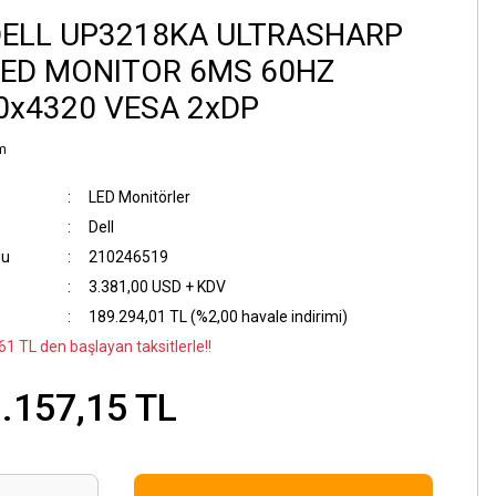
DELL UP3218KA ULTRASHARP
LED MONITOR 6MS 60HZ
0x4320 VESA 2xDP
m
LED Monitörler
Dell
du
210246519
3.381,00 USD + KDV
189.294,01 TL (%2,00 havale indirimi)
61 TL den başlayan taksitlerle!!
.157,15 TL