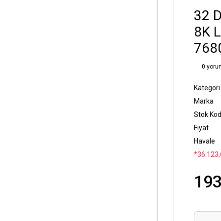
32 
8K 
768
0 yoru
Kategori
Marka
Stok Ko
Fiyat
Havale
*36.123,
193