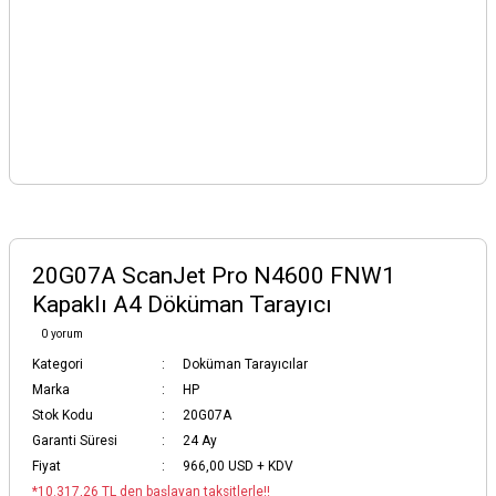
20G07A ScanJet Pro N4600 FNW1
Kapaklı A4 Döküman Tarayıcı
0 yorum
Kategori
Doküman Tarayıcılar
Marka
HP
Stok Kodu
20G07A
Garanti Süresi
24 Ay
Fiyat
966,00 USD + KDV
*10.317,26 TL den başlayan taksitlerle!!